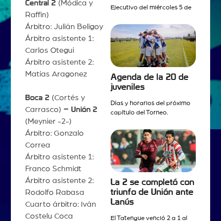
Central 2
(Módica y
Ejecutivo del miércoles 5 de
Raffin)
Árbitro: Julián Beligoy
Árbitro asistente 1:
Carlos Otegui
Árbitro asistente 2:
Matías Aragonez
Agenda de la 20 de
juveniles
Boca 2
(Cortés y
Días y horarios del próximo
Carrasco)
– Unión
2
capítulo del Torneo.
(Meynier -2-)
Árbitro: Gonzalo
Correa
Árbitro asistente 1:
Franco Schmidt
Árbitro asistente 2:
La 2 se completó con
triunfo de Unión ante
Rodolfo Rabasa
Lanús
Cuarto árbitro: Iván
Costelu Coca
El Tatengue venció 2 a 1 al