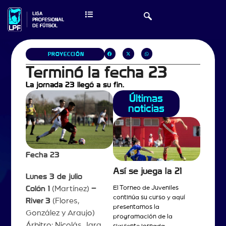
PROYECCIÓN
Terminó la fecha 23
La jornada 23 llegó a su fin.
Últimas
noticias
Fecha 23
Así se juega la 21
Lunes 3 de julio
Colón 1
(Martínez)
–
El Torneo de Juveniles
continúa su curso y aquí
River
3
(Flores,
presentamos la
González y Araujo)
programación de la
Árbitro: Nicolás Jara