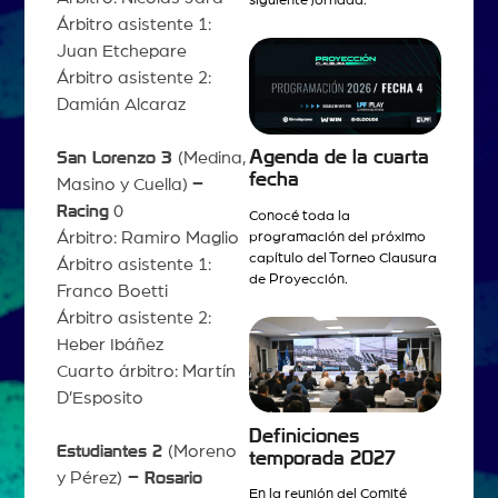
siguiente jornada.
Árbitro asistente 1:
Juan Etchepare
Árbitro asistente 2:
Damián Alcaraz
Agenda de la cuarta
San Lorenzo 3
(Medina,
fecha
Masino y Cuella)
–
Racing
0
Conocé toda la
Árbitro: Ramiro Maglio
programación del próximo
capítulo del Torneo Clausura
Árbitro asistente 1:
de Proyección.
Franco Boetti
Árbitro asistente 2:
Heber Ibáñez
Cuarto árbitro: Martín
D’Esposito
Definiciones
Estudiantes 2
(Moreno
temporada 2027
y Pérez)
– Rosario
En la reunión del Comité