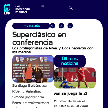
PROYECCIÓN
Superclásico en
conferencia
Los protagonistas de River y Boca hablaron con
los medios.
Últimas
noticias
Santiago Beltrán
, por
River
, y
Valentino
Así se juega la 21
Simoni
, jugador de
El Torneo de Juveniles
Boca
,
se enfrentaron
continúa su curso y aquí