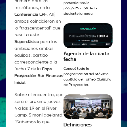
primero ante los
presentamos la
micrófonos, en la
programación de la
siguiente jornada.
Conferencia LPF
. Allí,
ambos coincidieron en
lo “trascendental” que
resulta este
Superclásico
para las
ambiciones ambos
Agenda de la cuarta
equipos, partido
fecha
correspondiente a la
fecha 7 de la
Copa
Conocé toda la
programación del próximo
Proyección Sur Finanzas
capítulo del Torneo Clausura
Inicial
.
de Proyección.
Sobre el encuentro, que
será el próximo jueves
4 a las 19 en el River
Camp, Simoni adelantó:
“Sabemos lo que
Definiciones