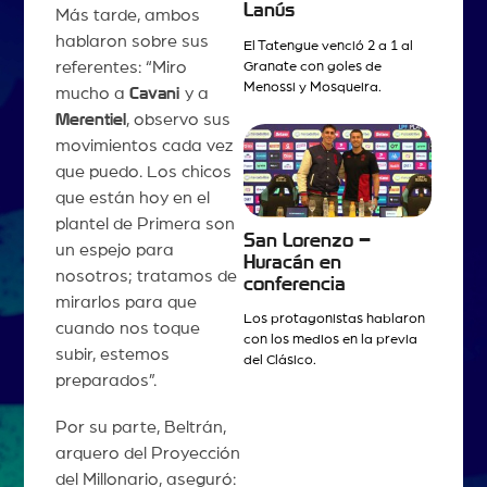
Lanús
Más tarde, ambos
hablaron sobre sus
El Tatengue venció 2 a 1 al
referentes: “Miro
Granate con goles de
Menossi y Mosqueira.
mucho a
Cavani
y a
Merentiel
, observo sus
movimientos cada vez
que puedo. Los chicos
que están hoy en el
plantel de Primera son
San Lorenzo –
un espejo para
Huracán en
nosotros; tratamos de
conferencia
mirarlos para que
Los protagonistas hablaron
cuando nos toque
con los medios en la previa
subir, estemos
del Clásico.
preparados”.
Por su parte, Beltrán,
arquero del Proyección
del Millonario, aseguró: