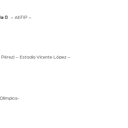
ia 0
– AEFIP –
 Pérez) – Estadio Vicente López –
 Olímpica-