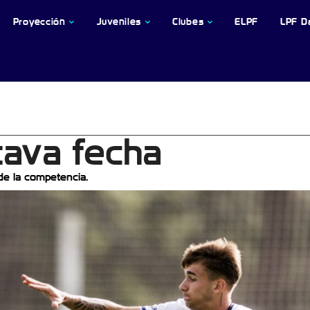
Proyección
Juveniles
Clubes
ELPF
LPF D
tava fecha
de la competencia.