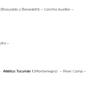
(Basualdo y Benedetti) – Cancha Auxiliar –
ita –
 –
Atlético Tucumán 1
(Montenegro) – River Camp –