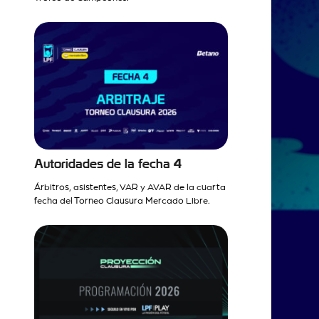
Autoridades de la fecha 4
Árbitros, asistentes, VAR y AVAR de la cuarta
fecha del Torneo Clausura Mercado Libre.