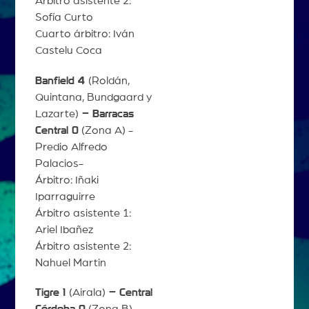
Árbitro asistente 2:
Sofía Curto
Cuarto árbitro: Iván
Castelu Coca
Banfield 4
(Roldán,
Quintana, Bundgaard y
Lazarte)
– Barracas
Central 0
(Zona A) -
Predio Alfredo
Palacios-
Árbitro: Iñaki
Iparraguirre
Árbitro asistente 1:
Ariel Ibañez
Árbitro asistente 2:
Nahuel Martin
Tigre 1
(Airala)
– Central
Córdoba 0
(Zona B) -