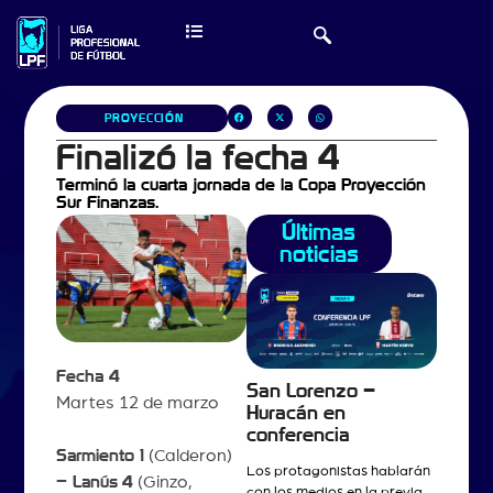
PROYECCIÓN
Finalizó la fecha 4
Terminó la cuarta jornada de la Copa Proyección
Sur Finanzas.
Últimas
noticias
Fecha 4
San Lorenzo –
Martes 12 de marzo
Huracán en
conferencia
Sarmiento 1
(Calderon)
Los protagonistas hablarán
– Lanús
4
(Ginzo,
con los medios en la previa