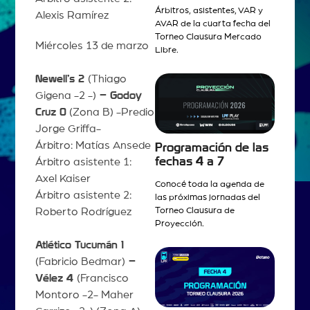
Árbitros, asistentes, VAR y
Alexis Ramírez
AVAR de la cuarta fecha del
Torneo Clausura Mercado
Miércoles 13 de marzo
Libre.
Newell’s 2
(Thiago
Gigena -2 -)
– Godoy
Cruz 0
(Zona B) -Predio
Jorge Griffa-
Árbitro: Matías Ansede
Programación de las
fechas 4 a 7
Árbitro asistente 1:
Axel Kaiser
Conocé toda la agenda de
Árbitro asistente 2:
las próximas jornadas del
Roberto Rodríguez
Torneo Clausura de
Proyección.
Atlético Tucumán 1
(Fabricio Bedmar)
–
Vélez 4
(Francisco
Montoro -2- Maher