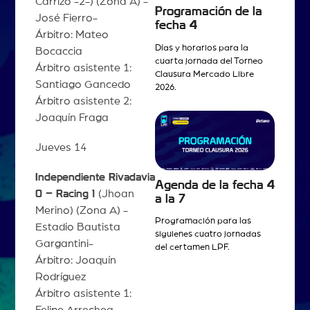
Carrizo -2-) (Zona A) -
Programación de la
José Fierro-
fecha 4
Árbitro: Mateo
Días y horarios para la
Bocaccia
cuarta jornada del Torneo
Árbitro asistente 1:
Clausura Mercado Libre
Santiago Gancedo
2026.
Árbitro asistente 2:
Joaquín Fraga
Jueves 14
Independiente Rivadavia
Agenda de la fecha 4
0 – Racing 1
(Jhoan
a la 7
Merino) (Zona A) -
Programación para las
Estadio Bautista
siguienes cuatro jornadas
Gargantini-
del certamen LPF.
Árbitro: Joaquín
Rodríguez
Árbitro asistente 1:
Felipe Arrechea