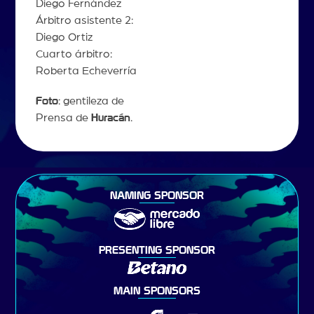
Diego Fernández
Árbitro asistente 2:
Diego Ortiz
Cuarto árbitro:
Roberta Echeverría
Foto
: gentileza de
Prensa de
Huracán
.
NAMING SPONSOR
PRESENTING SPONSOR
MAIN SPONSORS