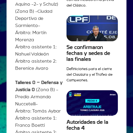
Aquino -2- y Schulz)
del Clásico.
(Zona B) -Ciudad
Deportiva de
Sarmiento-
Árbitro: Martín
Morenza
Árbitro asistente 1:
Se confirmaron
fechas y sedes de
Nahuel Valdeón
las finales
Árbitro asistente 2:
Berenice Avaro
Definiciones para el cierre
del Clausura y el Trofeo de
Campeones.
Talleres 0 – Defensa y
Justicia 0
(Zona B) -
Predio Armando
Nuccetelli-
Árbitro: Tomás Aybar
Árbitro asistente 1:
Autoridades de la
Franco Boetti
fecha 4
Árbitro asistente 2: