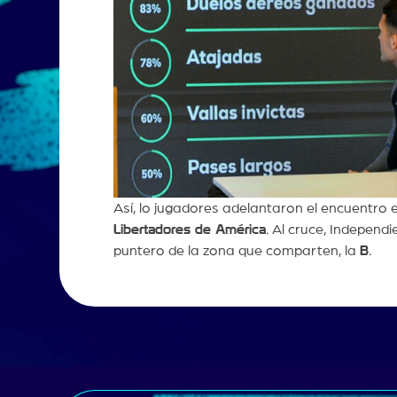
Así, lo jugadores adelantaron el encuentro 
Libertadores de América
. Al cruce, Independ
puntero de la zona que comparten, la
B
.