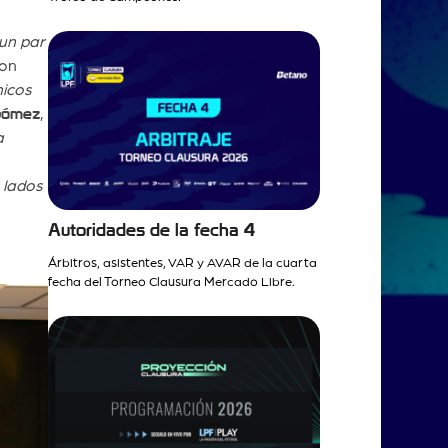
un par
con
hicos
Gómez
,
a
 lados
Autoridades de la fecha 4
Árbitros, asistentes, VAR y AVAR de la cuarta
fecha del Torneo Clausura Mercado Libre.