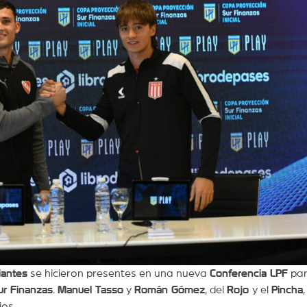
iantes
se hicieron presentes en una nueva
Conferencia LPF
pa
ur Finanzas
.
Manuel Tasso
y
Román Gómez
, del
Rojo
y el
Pincha
,
ios.