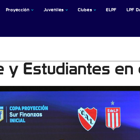
Proyección
Juveniles
Clubes
ELPF
LPF D
e y Estudiantes en 