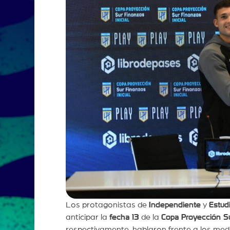
Los protagonistas de
Independiente
y
Estud
anticipar la
fecha 13
de la
Copa Proyección S
respectivamente, hablaron frente a los med