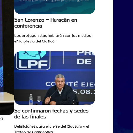
San Lorenzo – Huracán en
conferencia
Los protagonistas hablarán con los medios
en la previa del Clásico.
Se confirmaron fechas y sedes
de las finales
ra
Definiciones para el cierre del Clausura y el
Trofeo de Campeones.