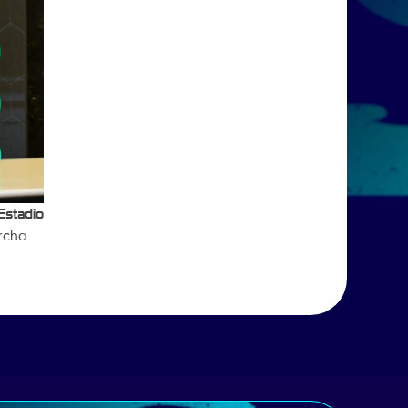
Estadio
archa