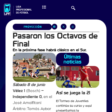
PROYECCIÓN
Pasaron los Octavos de
Final
En la próxima fase habrá clásico en el Sur.
Últimas
noticias
Sábado 8 de junio
Vélez 1
(Bosch)
–
Así se juega la 21
Independiente 0
, en el
El Torneo de Juveniles
José Amalfitani
continúa su curso y aquí
Árbitro: Tomás Aybar
presentamos la