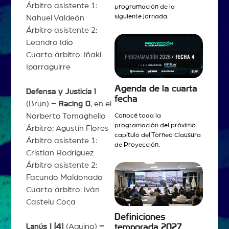
Árbitro asistente 1:
programación de la
siguiente jornada.
Nahuel Valdeón
Árbitro asistente 2:
Leandro Idio
Cuarto árbitro: Iñaki
Iparraguirre
Agenda de la cuarta
Defensa y Justicia 1
fecha
(Brun)
– Racing 0
, en el
Norberto Tomaghello
Conocé toda la
programación del próximo
Árbitro: Agustín Flores
capítulo del Torneo Clausura
Árbitro asistente 1:
de Proyección.
Cristian Rodríguez
Árbitro asistente 2:
Facundo Maldonado
Cuarto árbitro: Iván
Castelu Coca
Definiciones
Lanús 1 (4)
(Aquino)
–
temporada 2027