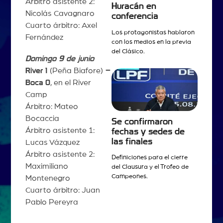
Árbitro asistente 2:
Huracán en
Nicolás Cavagnaro
conferencia
Cuarto árbitro: Axel
Los protagonistas hablaron
Fernández
con los medios en la previa
del Clásico.
Domingo 9 de junio
River 1
(Peña Biafore)
–
Boca 0
, en el River
Camp
Árbitro: Mateo
Bocaccia
Se confirmaron
Árbitro asistente 1:
fechas y sedes de
las finales
Lucas Vázquez
Árbitro asistente 2:
Definiciones para el cierre
Maximiliano
del Clausura y el Trofeo de
Campeones.
Montenegro
Cuarto árbitro: Juan
Pablo Pereyra