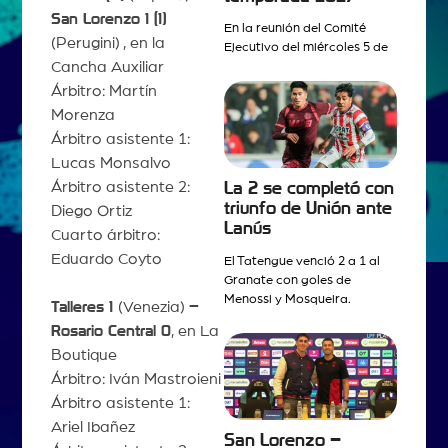
San Lorenzo
1 (1)
En la reunión del Comité
(Perugini) , en la
Ejecutivo del miércoles 5 de
Cancha Auxiliar
Árbitro: Martín
Morenza
Árbitro asistente 1:
Lucas Monsalvo
Árbitro asistente 2:
La 2 se completó con
triunfo de Unión ante
Diego Ortiz
Lanús
Cuarto árbitro:
Eduardo Coyto
El Tatengue venció 2 a 1 al
Granate con goles de
Menossi y Mosqueira.
Talleres 1
(Venezia)
–
Rosario Central 0
, en La
Boutique
Árbitro: Iván Mastroieni
Árbitro asistente 1:
Ariel Ibañez
San Lorenzo –