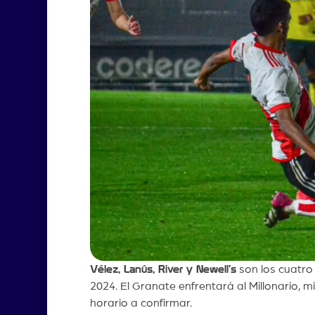
Vélez, Lanús, River y Newell’s
son los cuatro 
2024. El Granate enfrentará al Millonario, mi
horario a confirmar.