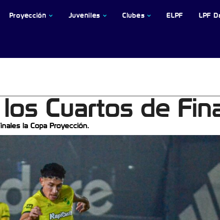
Proyección
Juveniles
Clubes
ELPF
LPF D
 los Cuartos de Fina
inales la Copa Proyección.