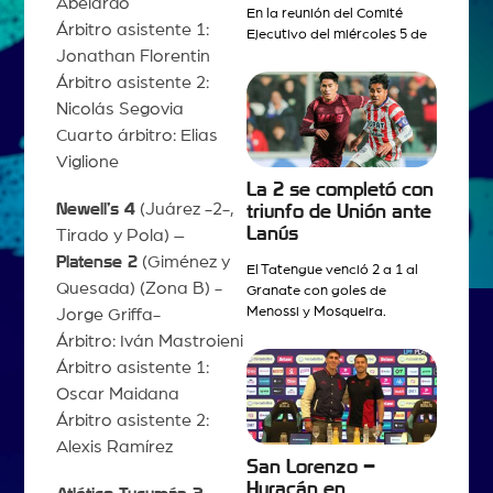
Abelardo
En la reunión del Comité
Árbitro asistente 1:
Ejecutivo del miércoles 5 de
Jonathan Florentin
Árbitro asistente 2:
Nicolás Segovia
Cuarto árbitro: Elias
Viglione
La 2 se completó con
Newell’s 4
(Juárez -2-,
triunfo de Unión ante
Lanús
Tirado y Pola) –
Platense 2
(Giménez y
El Tatengue venció 2 a 1 al
Quesada) (Zona B) -
Granate con goles de
Menossi y Mosqueira.
Jorge Griffa-
Árbitro: Iván Mastroieni
Árbitro asistente 1:
Oscar Maidana
Árbitro asistente 2:
Alexis Ramírez
San Lorenzo –
Huracán en