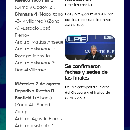
Atlético Tucumán 3
conferencia
(Olima y Godoy-2-) –
Gimnasia 4
(Napolitano
Los protagonistas hablaron
con los medios en la previa
-3- y Villarreal) (Zona
del Clásico.
A) -Estadio José
Fierro-
Árbitro: Matías Ansede
Árbitro asistente 1:
Rodrigo Mansilla
Árbitro asistente 2:
Se confirmaron
Daniel Villarreal
fechas y sedes de
las finales
Miércoles 7 de agosto
Definiciones para el cierre
Deportivo Riestra 0
–
del Clausura y el Trofeo de
Banfield 1
(Bisanz)
Campeones.
(Zona A) -Speed
Camp-
Árbitro: Agustín Flores
Árbitro asistente 1: