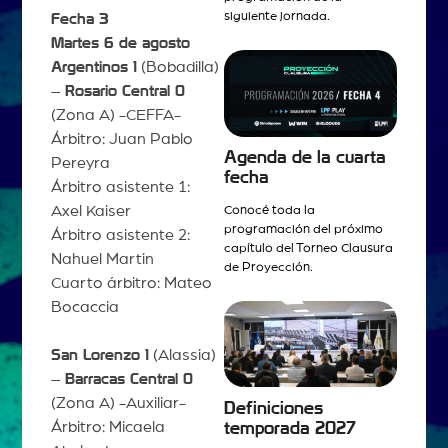
siguiente jornada.
Fecha 3
Martes 6 de agosto
Argentinos 1
(Bobadilla)
–
Rosario Central 0
(Zona A) -CEFFA-
Árbitro: Juan Pablo
Agenda de la cuarta
Pereyra
fecha
Árbitro asistente 1:
Axel Kaiser
Conocé toda la
programación del próximo
Árbitro asistente 2:
capítulo del Torneo Clausura
Nahuel Martin
de Proyección.
Cuarto árbitro: Mateo
Bocaccia
San Lorenzo 1
(Alassia)
–
Barracas Central 0
(Zona A) -Auxiliar-
Definiciones
Árbitro: Micaela
temporada 2027