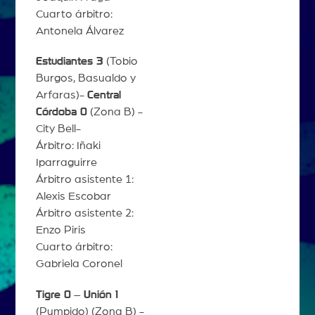
Cuarto árbitro:
Antonela Álvarez
Estudiantes 3
(Tobio
Burgos, Basualdo y
Arfaras)-
Central
Córdoba 0
(Zona B) -
City Bell-
Árbitro: Iñaki
Iparraguirre
Árbitro asistente 1:
Alexis Escobar
Árbitro asistente 2:
Enzo Piris
Cuarto árbitro:
Gabriela Coronel
Tigre 0
–
Unión 1
(Pumpido) (Zona B) -