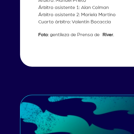
Árbitro: Manuel Prieto
Árbitro asistente 1: Alan Colman
Árbitro asistente 2: Mariela Martino
Cuarto árbitro: Valentín Bocaccia
Foto
: gentileza de Prensa de
River
.