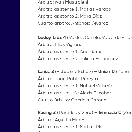
Árbitro: Iván Mastroieni
Árbitro asistente 1: Matias Vargas
Árbitro asistente 2: Mara Díaz
Cuarto árbitro: Antonela Álvarez
Godoy Cruz 4
(Valdez, Canela, Valverde y Fa
Árbitro: Elías Viglione
Árbitro asistente 1: Ariel Ibáñez
Árbitro asistente 2: Julieta Fernández
Lanús 2
(Estabio y Schulz)
– Unión 0
(Zona B
Árbitro: Juan Pablo Pereyra
Árbitro asistente 1: Nahuel Valdeón
Árbitro asistente 2: Alexis Escobar
Cuarto árbitro: Gabriela Coronel
Racing 2
(Paredes y Vera)
– Gimnasia 0
(Zon
Árbitro: Agustín Flores
Árbitro asistente 1: Matías Pino