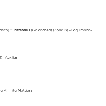
lasco)
– Platense 1
(Goicochea) (Zona B) -Coquimbito-
) -Auxiliar-
a A) -Tita Mattiussi-