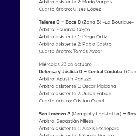
Árbitro asistente 2: Mario Vargas
Cuarto árbitro: Ulises López
Talleres 0 – Boca 0
(Zona B) -La Boutique-
Árbitro: Eduardo Coyto
Árbitro asistente 1: Diego Ortiz
Árbitro asistente 2: Pablo Castro
Cuarto árbitro: Tomás Aybar
Miércoles 23 de octubre
Defensa y Justicia 0 – Central Córdoba 1
(Can
Árbitro: Agustín Panizza
Árbitro asistente 1: Oscar Maidana
Árbitro asistente 2: Julián Fabiani
Cuarto árbitro: Cristian Oubel
San Lorenzo 2
(Perugini y Ladstatter)
– Rosa
Árbitro: Sebastián Milessi
Árbitro asistente 1: Alexis Etchepare
Árbitro asistente 2: Sergio Benítez