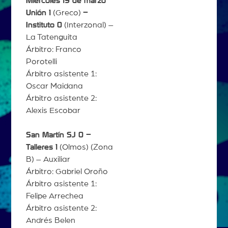
Miércoles 19 de marzo
Unión 1
(Greco)
–
Instituto 0
(Interzonal) –
La Tatenguita
Árbitro: Franco
Porotelli
Árbitro asistente 1:
Oscar Maidana
Árbitro asistente 2:
Alexis Escobar
San Martín SJ 0 –
Talleres 1
(Olmos) (Zona
B) – Auxiliar
Árbitro: Gabriel Oroño
Árbitro asistente 1:
Felipe Arrechea
Árbitro asistente 2:
Andrés Belen