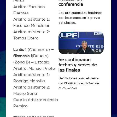
Pérez
conferencia
Árbitro: Facundo
Fuentes
Los protagonistas hablaron
con los medios en la previa
Árbitro asistente 1:
del Clásico.
Facundo Mendiolar
Árbitro asistente 2:
Tomás Otero
Lanús 1
(Chamorro)
–
Gimnasia 1
(De Asis)
Se confirmaron
(Zona B) – Estadio
fechas y sedes de
Árbitro: Manuel Prieto
las finales
Árbitro asistente 1:
Definiciones para el cierre
Rodrigo Mansilla
del Clausura y el Trofeo de
Árbitro asistente 2:
Campeones.
Mauro Soria
Cuarto árbitro: Valentin
Persico