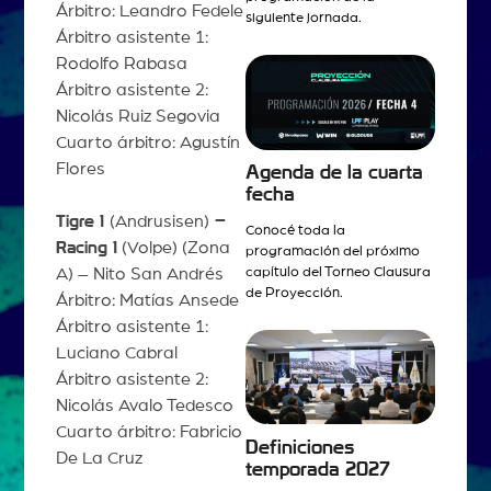
Árbitro: Leandro Fedele
siguiente jornada.
Árbitro asistente 1:
Rodolfo Rabasa
Árbitro asistente 2:
Nicolás Ruiz Segovia
Cuarto árbitro: Agustín
Flores
Agenda de la cuarta
fecha
Tigre 1
(Andrusisen)
–
Conocé toda la
Racing 1
(Volpe) (Zona
programación del próximo
capítulo del Torneo Clausura
A) – Nito San Andrés
de Proyección.
Árbitro: Matías Ansede
Árbitro asistente 1:
Luciano Cabral
Árbitro asistente 2:
Nicolás Avalo Tedesco
Cuarto árbitro: Fabricio
Definiciones
De La Cruz
temporada 2027