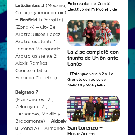
En la reunión del Comité
Estudiantes 3
(Messina,
Ejecutivo del miércoles 5 de
Cornejo y Amondarain)
– Banfield 1
(Perrotta)
(Zona A) – City Bell
Árbitro: Ulises López
Árbitro asistente 1:
Facundo Maldonado
La 2 se completó con
Árbitro asistente 2:
triunfo de Unión ante
Alexis Ramírez
Lanús
Cuarto árbitro:
El Tatengue venció 2 a 1 al
Facundo Carretero
Granate con goles de
Menossi y Mosqueira.
Belgrano 7
(Manzanares -2-,
Zelarayán -2-,
Hernandes, Mavilla y
Bracamonte)
– Aldosivi
San Lorenzo –
0
(Zona A) – Armando
Huracán en