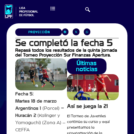
PROYECCIÓN
Se completó la fecha 5
Repasá todos los resultados de la quinta jornada
del Torneo Proyección Sur Finanzas Apertura.
Últimas
noticias
Fecha 5:
Martes 18 de marzo
Así se juega la 21
Argentinos 1
(Porcel)
–
Huracán 2
(Kalinger y
El Torneo de Juveniles
continúa su curso y aquí
Yamaguchi) (Zona A) –
presentamos la
CEFFA
programación de la