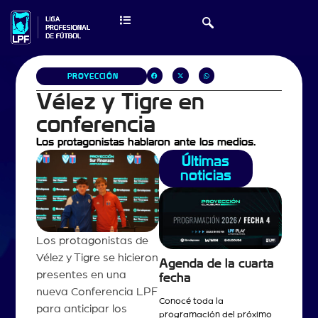
PROYECCIÓN
Vélez y Tigre en
conferencia
Los protagonistas hablaron ante los medios.
Últimas
noticias
Los protagonistas de
Vélez y Tigre se hicieron
Agenda de la cuarta
presentes en una
fecha
nueva Conferencia LPF
Conocé toda la
para anticipar los
programación del próximo