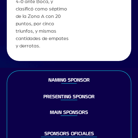
4-0 ante Boca, y
clasificó como séptimo
de la Zona A con 20
puntos, por cinco
triunfos, y mismas
cantidades de empates
y derrotas.
NAMING SPONSOR
PRESENTING SPONSOR
MAIN SPONSORS
SPONSORS OFICIALES