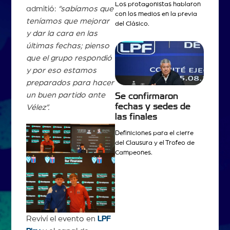
Los protagonistas hablaron
admitió:
“sabíamos que
con los medios en la previa
teníamos que mejorar
del Clásico.
y dar la cara en las
últimas fechas; pienso
que el grupo respondió
y por eso estamos
preparados para hacer
un buen partido ante
Se confirmaron
fechas y sedes de
Vélez”.
las finales
Definiciones para el cierre
del Clausura y el Trofeo de
Campeones.
Reviví el evento en
LPF