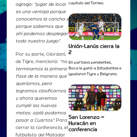
capítulo del Torneo.
agregó:
“jugar de local
es una ventaja porque
conocemos la cancha y
porque sabemos que
ahí podemos desplegar
todo nuestro juego”.
Unión-Lanús cierra la
2
Por su parte, Giordani,
de Tigre, mencionó:
“no
En partidos pendientes,
Boca le ganó a Estudiantes e
terminamos la primera
igualaron Tigre y Belgrano.
Fase de la manera que
queríamos, pero
logramos clasificarnos
y ahora queremos
cumplir las nuevas
metas; ojalá podamos
San Lorenzo –
pasar a Cuartos”.
Para
Huracán en
cerrar la conferencia, el
conferencia
futbolista del Matador