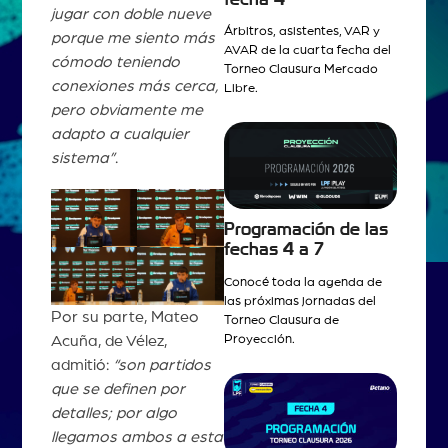
jugar con doble nueve
Árbitros, asistentes, VAR y
porque me siento más
AVAR de la cuarta fecha del
cómodo teniendo
Torneo Clausura Mercado
conexiones más cerca,
Libre.
pero obviamente me
adapto a cualquier
sistema”
.
Programación de las
fechas 4 a 7
Conocé toda la agenda de
las próximas jornadas del
Por su parte, Mateo
Torneo Clausura de
Acuña, de Vélez,
Proyección.
admitió:
“son partidos
que se definen por
detalles; por algo
llegamos ambos a esta