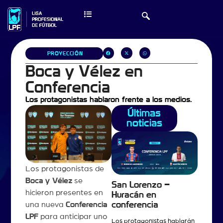
PROYECCIÓN
Boca y Vélez en
Conferencia
Los protagonistas hablaron frente a los medios.
Últimas
noticias
Los protagonistas de
Boca y Vélez
se
San Lorenzo –
hicieron presentes en
Huracán en
una nueva
Conferencia
conferencia
LPF
para anticipar uno
Los protagonistas hablarán