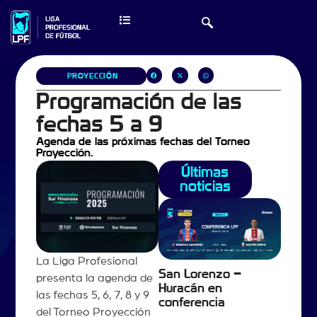
PROYECCIÓN
Programación de las
fechas 5 a 9
Agenda de las próximas fechas del Torneo
Proyección.
Últimas
noticias
La Liga Profesional
San Lorenzo –
presenta la agenda de
Huracán en
las fechas 5, 6, 7, 8 y 9
conferencia
del Torneo Proyección