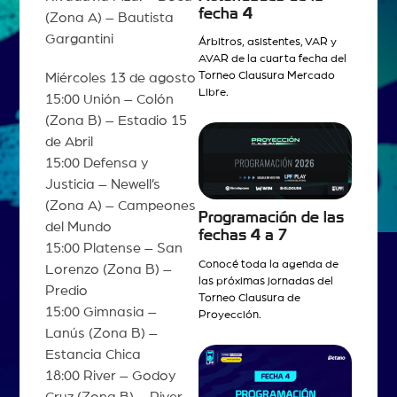
fecha 4
(Zona A) – Bautista
Gargantini
Árbitros, asistentes, VAR y
AVAR de la cuarta fecha del
Torneo Clausura Mercado
Miércoles 13 de agosto
Libre.
15:00 Unión – Colón
(Zona B) – Estadio 15
de Abril
15:00 Defensa y
Justicia – Newell’s
(Zona A) – Campeones
Programación de las
del Mundo
fechas 4 a 7
15:00 Platense – San
Conocé toda la agenda de
Lorenzo (Zona B) –
las próximas jornadas del
Predio
Torneo Clausura de
15:00 Gimnasia –
Proyección.
Lanús (Zona B) –
Estancia Chica
18:00 River – Godoy
Cruz (Zona B) – River