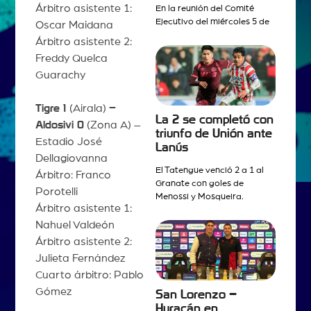
Árbitro asistente 1:
En la reunión del Comité
Ejecutivo del miércoles 5 de
Oscar Maidana
Árbitro asistente 2:
Freddy Quelca
Guarachy
Tigre 1
(Airala)
–
La 2 se completó con
Aldosivi 0
(Zona A) –
triunfo de Unión ante
Estadio José
Lanús
Dellagiovanna
El Tatengue venció 2 a 1 al
Árbitro: Franco
Granate con goles de
Porotelli
Menossi y Mosqueira.
Árbitro asistente 1:
Nahuel Valdeón
Árbitro asistente 2:
Julieta Fernández
Cuarto árbitro: Pablo
Gómez
San Lorenzo –
Huracán en