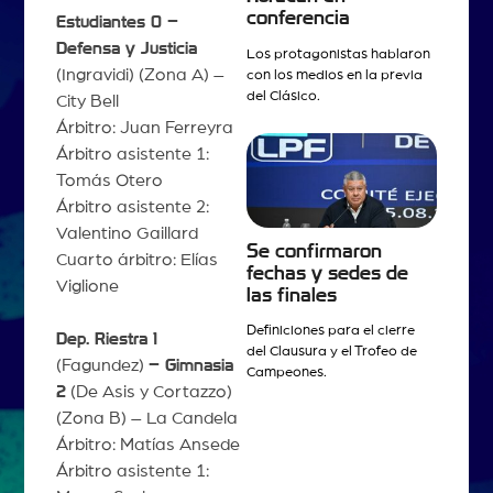
conferencia
Estudiantes 0 –
Defensa y Justicia
Los protagonistas hablaron
(Ingravidi) (Zona A) –
con los medios en la previa
del Clásico.
City Bell
Árbitro: Juan Ferreyra
Árbitro asistente 1:
Tomás Otero
Árbitro asistente 2:
Valentino Gaillard
Se confirmaron
Cuarto árbitro: Elías
fechas y sedes de
Viglione
las finales
Definiciones para el cierre
Dep. Riestra 1
del Clausura y el Trofeo de
(Fagundez)
– Gimnasia
Campeones.
2
(De Asis y Cortazzo)
(Zona B) – La Candela
Árbitro: Matías Ansede
Árbitro asistente 1: