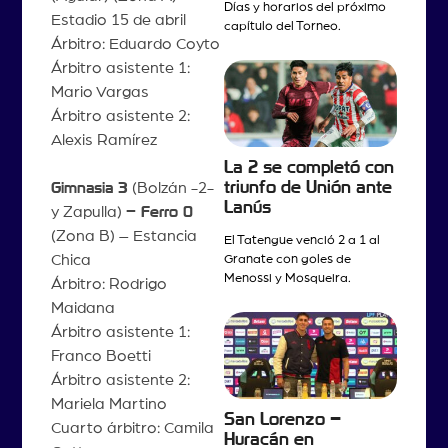
Días y horarios del próximo
Estadio 15 de abril
capítulo del Torneo.
Árbitro: Eduardo Coyto
Árbitro asistente 1:
Mario Vargas
Árbitro asistente 2:
Alexis Ramírez
La 2 se completó con
triunfo de Unión ante
Gimnasia 3
(Bolzán -2-
Lanús
y Zapulla)
– Ferro 0
(Zona B) – Estancia
El Tatengue venció 2 a 1 al
Chica
Granate con goles de
Menossi y Mosqueira.
Árbitro: Rodrigo
Maidana
Árbitro asistente 1:
Franco Boetti
Árbitro asistente 2:
Mariela Martino
San Lorenzo –
Cuarto árbitro: Camila
Huracán en