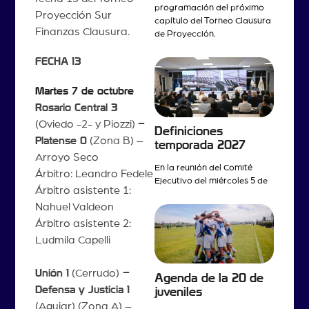
programación del próximo
Proyección Sur
capítulo del Torneo Clausura
Finanzas Clausura.
de Proyección.
FECHA 13
Martes 7 de octubre
Rosario Central 3
(Oviedo -2- y Piozzi)
–
Definiciones
Platense 0
(Zona B) –
temporada 2027
Arroyo Seco
En la reunión del Comité
Árbitro: Leandro Fedele
Ejecutivo del miércoles 5 de
Árbitro asistente 1:
Nahuel Valdeon
Árbitro asistente 2:
Ludmila Capelli
Unión 1
(Cerrudo)
–
Agenda de la 20 de
Defensa y Justicia 1
juveniles
(Aguiar) (Zona A) –