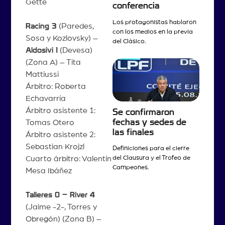
Gette
conferencia
Los protagonistas hablaron
Racing 3
(Paredes,
con los medios en la previa
Sosa y Kozlovsky) –
del Clásico.
Aldosivi 1
(Devesa)
(Zona A) – Tita
Mattiussi
Árbitro: Roberta
Echavarría
Árbitro asistente 1:
Se confirmaron
fechas y sedes de
Tomas Otero
las finales
Árbitro asistente 2:
Sebastian Krojzl
Definiciones para el cierre
Cuarto árbitro: Valentín
del Clausura y el Trofeo de
Campeones.
Mesa Ibáñez
Talleres 0 – River 4
(Jaime -2-, Torres y
Obregón) (Zona B) –