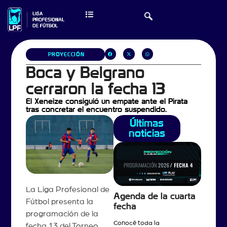
PROYECCIÓN
Boca y Belgrano
cerraron la fecha 13
El Xeneize consiguió un empate ante el Pirata
tras concretar el encuentro suspendido.
Últimas
noticias
La Liga Profesional de
Agenda de la cuarta
Fútbol presenta la
fecha
programación de la
Conocé toda la
fecha 13 del Torneo