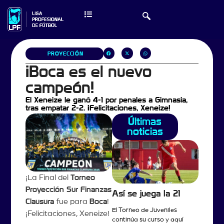
PROYECCIÓN
¡Boca es el nuevo
campeón!
El Xeneize le ganó 4-1 por penales a Gimnasia,
tras empatar 2-2. ¡Felicitaciones, Xeneize!
Últimas
noticias
¡La Final del
Torneo
Proyección Sur Finanzas
Así se juega la 21
Clausura
fue para
Boca
!
El Torneo de Juveniles
¡Felicitaciones, Xeneize!
continúa su curso y aquí