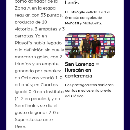
como ganador de la
Lanús
Zona A en la etapa
El Tatengue venció 2 a 1 al
regular, con 33 puntos,
Granate con goles de
producto de 10
Menossi y Mosqueira.
victorias, 3 empates y 3
derrotas. Ya en
Playoffs había llegado
a la definición sin que le
marcaran goles, con 2
triunfos y un empate,
San Lorenzo –
Huracán en
ganando por penales:
conferencia
en Octavos venció 1-0
a Lanús; en Cuartos
Los protagonistas hablaron
con los medios en la previa
igualó 0-0 con Instituto
del Clásico.
(4-2 en penales); y en
Semifinales se dio el
gusto de ganar 2-0 el
Superclásico ante
River.