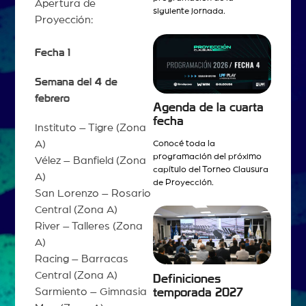
Apertura de
siguiente jornada.
Proyección:
Fecha 1
Semana del 4 de
febrero
Agenda de la cuarta
fecha
Instituto – Tigre (Zona
A)
Conocé toda la
programación del próximo
Vélez – Banfield (Zona
capítulo del Torneo Clausura
A)
de Proyección.
San Lorenzo – Rosario
Central (Zona A)
River – Talleres (Zona
A)
Racing – Barracas
Central (Zona A)
Definiciones
Sarmiento – Gimnasia
temporada 2027