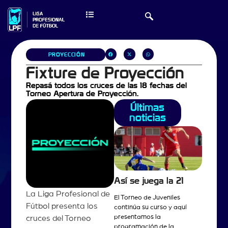
PROYECCIÓN
Fixture de Proyección
Repasá todos los cruces de las 18 fechas del
Torneo Apertura de Proyección.
Últimas
noticias
Así se juega la 21
La Liga Profesional de
El Torneo de Juveniles
Fútbol presenta los
continúa su curso y aquí
presentamos la
cruces del Torneo
programación de la