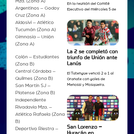
Mza. (Zona A)
En la reunión del Comité
Argentinos – Godoy
Ejecutivo del miércoles 5 de
Cruz (Zona A)
Aldosivi – Atlético
Tucumán (Zona A)
Gimnasia – Unión
(Zona A)
La 2 se completó con
Colón – Estudiantes
triunfo de Unión ante
Lanús
(Zona B)
Central Córdoba –
El Tatengue venció 2 a 1 al
Quilmes (Zona B)
Granate con goles de
Menossi y Mosqueira.
San Martín SJ –
Platense (Zona B)
Independiente
Rivadavia Mza. –
Atlético Rafaela (Zona
B)
San Lorenzo –
Deportivo Riestra –
Huracán en