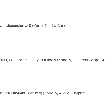
s. Independiente 0
(Zona B) – La Candela
ina, Calderone -EC- y Martínez) (Zona B) – Predio Jorge Grif
ada)
vs. Banfield 1
(Palma) (Zona A) – Villa Olímpica