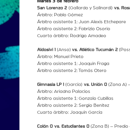
Martes 3 de febrero
San Lorenzo 2
(Gallardo y Salinardi)
vs. Rosa
Árbitro: Pablo Gómez
Árbitro asistente 1: Juan Alexis Etchepare
Árbitro asistente 2: Fabrizio Osorio
Cuarto árbitro: Rodrigo Amadeo
Aldosivi 1
(Anso)
vs. Atlético Tucumán 2
(Poss
Árbitro: Manuel Prieto
Árbitro asistente 1: Joaquin Fraga
Árbitro asistente 2: Tomás Otero
Gimnasia LP 1
(García)
vs. Unión 0
(Zona A) –
Árbitro: Ariadna Palacios
Árbitro asistente 1: Gonzalo Cubillas
Árbitro asistente 2: Sergio Benitez
Cuarto árbitro: Joaquín García
Colón 0 vs. Estudiantes 0
(Zona B) – Predio 