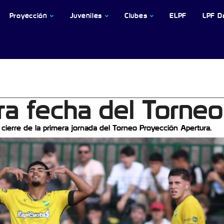
Proyección
Juveniles
Clubes
ELPF
LPF D
ra fecha del Torne
 cierre de la primera jornada del Torneo Proyección Apertura.