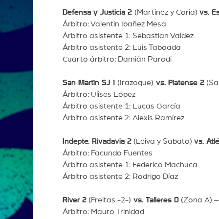
Defensa y Justicia 2
(Martínez y Coria)
vs. E
Árbitro: Valentin Ibañez Mesa
Árbitro asistente 1: Sebastian Valdez
Árbitro asistente 2: Luis Taboada
Cuarto árbitro: Damián Parodi
San Martín SJ 1
(Irazoque)
vs. Platense 2
(Sa
Árbitro: Ulises López
Árbitro asistente 1: Lucas García
Árbitro asistente 2: Alexis Ramírez
Indepte. Rivadavia 2
(Leiva y Sabato)
vs. Atl
Árbitro: Facundo Fuentes
Árbitro asistente 1: Federico Machuca
Árbitro asistente 2: Rodrigo Díaz
River 2
(Freitas -2-)
vs. Talleres 0
(Zona A) –
Árbitro: Mauro Trinidad