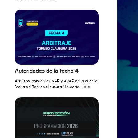
Autoridades de la fecha 4
Árbitros, asistentes, VAR y AVAR de la cuarta
fecha del Torneo Clausura Mercado Libre.