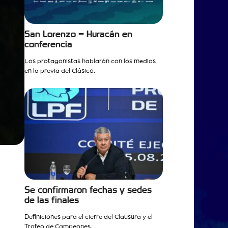
San Lorenzo – Huracán en
conferencia
Los protagonistas hablarán con los medios
en la previa del Clásico.
Se confirmaron fechas y sedes
de las finales
Definiciones para el cierre del Clausura y el
Trofeo de Campeones.