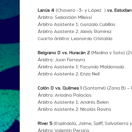
Lanús 4
(Chavero -3- y López )
vs. Estudia
Árbitro: Sebastián Milessi
Árbitro Asistente 1: Gonzalo Cubillas
Árbitro Asistente 2: Alexis Ramírez
Cuarto árbitro: Leonardo Cristaldo
Belgrano 0 vs. Huracán 2
(Medina y Soto) (Z
Árbitro: Juan Ferreyra
Árbitro Asistente 1: Facundo Maldonado
Árbitro Asistente 2: Enzo Nell
Colón 0 vs. Quilmes 1
(Santomé) (Zona B) – P
Árbitro: Ariadna Palacios
Árbitro Asistente 1: Andrés Belen
Árbitro Asistente 2: Nicolás Rovira
River 5
(Espíndola, Jaime, Spiff, Salvatierra
Árbitro: Valentín Persico