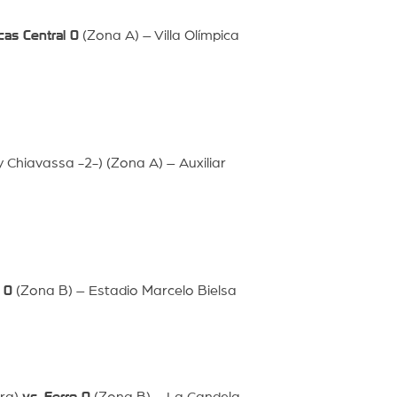
cas Central 0
(Zona A) – Villa Olímpica
y Chiavassa -2-) (Zona A) – Auxiliar
 0
(Zona B) – Estadio Marcelo Bielsa
rra)
vs. Ferro 0
(Zona B) – La Candela