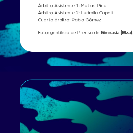
Árbitro Asistente 1: Matías Pino
Árbitro Asistente 2: Ludmila Capelli
Cuarto árbitro: Pablo Gómez
Foto: gentileza de Prensa de
Gimnasia (Mza)
.