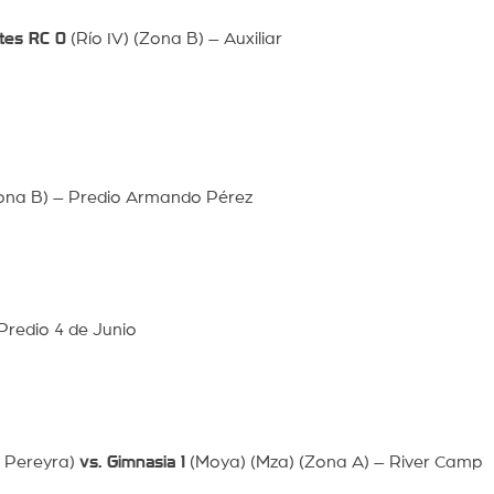
ntes RC 0
(Río IV) (Zona B) – Auxiliar
ona B) – Predio Armando Pérez
redio 4 de Junio
 y Pereyra)
vs. Gimnasia 1
(Moya) (Mza) (Zona A) – River Camp