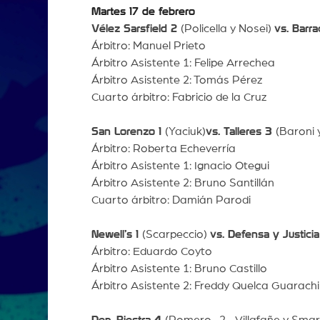
Martes 17 de febrero
Vélez Sarsfield 2
(Policella y Nosei)
vs. Barra
Árbitro: Manuel Prieto
Árbitro Asistente 1: Felipe Arrechea
Árbitro Asistente 2: Tomás Pérez
Cuarto árbitro: Fabricio de la Cruz
San Lorenzo 1
(Yaciuk)
vs. Talleres 3
(Baroni 
Árbitro: Roberta Echeverría
Árbitro Asistente 1: Ignacio Otegui
Árbitro Asistente 2: Bruno Santillán
Cuarto árbitro: Damián Parodi
Newell’s 1
(Scarpeccio)
vs. Defensa y Justicia
Árbitro: Eduardo Coyto
Árbitro Asistente 1: Bruno Castillo
Árbitro Asistente 2: Freddy Quelca Guarachi
Dep. Riestra 4
(Romero -2-, Villafañe y Sma