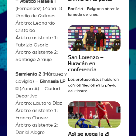
– Atlético Rafaela 1
(Fernández) (Zona B) –
Banfield – Belgrano abren la
jornada de lunes.
Predio de Quilmes
Árbitro: Leonardo
Cristaldo
Árbitro asistente 1:
Fabrizio Osorio
Árbitro asistente 2:
San Lorenzo –
Santiago Araujo
Huracán en
conferencia
Sarmiento 2
(Márquez y
Los protagonistas hablaron
Caviglia)
– Gimnasia LP
con los medios en la previa
0
(Zona A) – Ciudad
del Clásico.
Deportiva
Árbitro: Lautaro Díaz
Árbitro asistente 1:
Franco Chavez
Árbitro asistente 2:
Daniel Alegre
Así se juega la 21