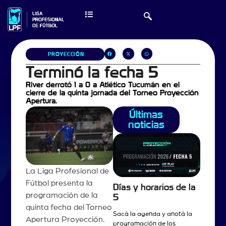
PROYECCIÓN
Terminó la fecha 5
River derrotó 1 a 0 a Atlético Tucumán en el
cierre de la quinta jornada del Torneo Proyección
Apertura.
Últimas
noticias
La Liga Profesional de
Fútbol presenta la
Días y horarios de la
programación de la
5
quinta fecha del Torneo
Sacá la agenda y anotá la
Apertura Proyección.
programación de los