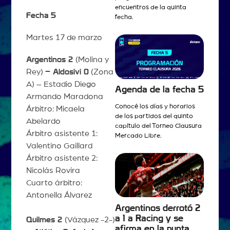
encuentros de la quinta
Fecha 5
fecha.
Martes 17 de marzo
Argentinos 2
(Molina y
Rey)
– Aldosivi 0
(Zona
A) – Estadio Diego
Agenda de la fecha 5
Armando Maradona
Conocé los días y horarios
Árbitro: Micaela
de los partidos del quinto
Abelardo
capítulo del Torneo Clausura
Árbitro asistente 1:
Mercado Libre.
Valentino Gaillard
Árbitro asistente 2:
Nicolás Rovira
Cuarto árbitro:
Antonella Álvarez
Argentinos derrotó 2
a 1 a Racing y se
Quilmes 2
(Vázquez -2-)
afirma en la punta