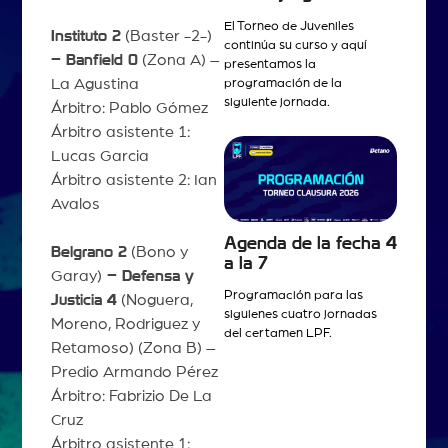
El Torneo de Juveniles
Instituto 2
(Baster -2-)
continúa su curso y aquí
– Banfield 0
(Zona A) –
presentamos la
La Agustina
programación de la
siguiente jornada.
Árbitro: Pablo Gómez
Árbitro asistente 1:
Lucas Garcia
Árbitro asistente 2: Ian
Avalos
Agenda de la fecha 4
Belgrano 2
(Bono y
a la 7
Garay)
– Defensa y
Programación para las
Justicia 4
(Noguera,
siguienes cuatro jornadas
Moreno, Rodriguez y
del certamen LPF.
Retamoso) (Zona B) –
Predio Armando Pérez
Árbitro: Fabrizio De La
Cruz
Árbitro asistente 1: