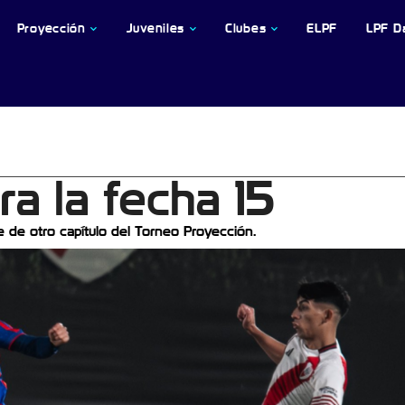
Proyección
Juveniles
Clubes
ELPF
LPF D
ra la fecha 15
re de otro capítulo del Torneo Proyección.