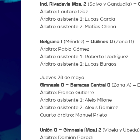
Ind. Rivadavia Mza. 2
(Salvo y Ganduglia)
– C
Árbitro: Lautaro Díaz
Árbitro asistente 1: Lucas García
Árbitro asistente 2: Matías Chena
Belgrano 1
(Méndez)
– Quilmes 0
(Zona B) – 
Árbitro: Pablo Gómez
Árbitro asistente 1: Roberto Rodríguez
Árbitro asistente 2: Lucas Burgos
Jueves 28 de mayo
Gimnasia 0 – Barracas Central 0
(Zona A) – E
Árbitro: Franco Gutierre
Árbitro asistente 1: Alejo Milone
Árbitro asistente 2: Alexis Ramírez
Cuarto árbitro: Manuel Prieto
Unión 0 – Gimnasia (Mza.) 2
(Videla y Úbeda)
Árbitro: Damián Parodi