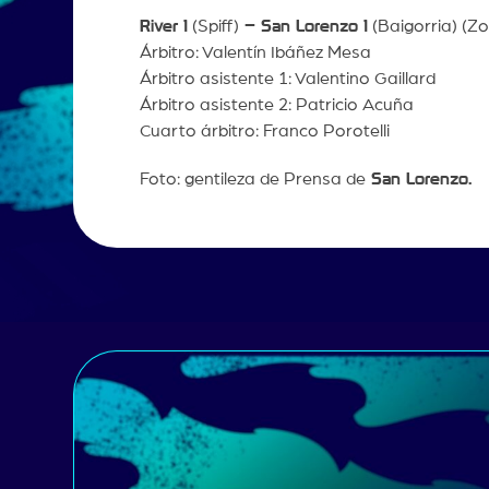
River 1
(Spiff)
– San Lorenzo 1
(Baigorria) (Z
Árbitro: Valentín Ibáñez Mesa
Árbitro asistente 1: Valentino Gaillard
Árbitro asistente 2: Patricio Acuña
Cuarto árbitro: Franco Porotelli
Foto: gentileza de Prensa de
San Lorenzo
.