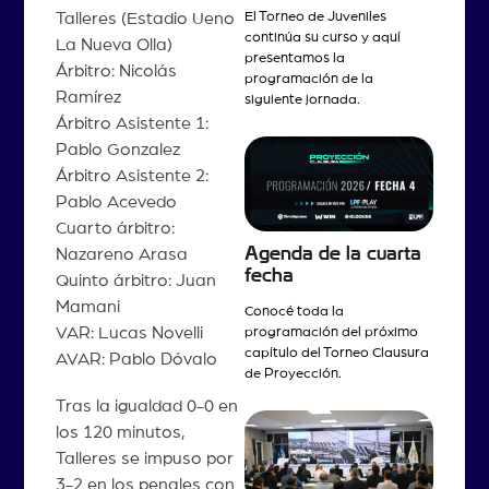
Talleres (Estadio Ueno
El Torneo de Juveniles
continúa su curso y aquí
La Nueva Olla)
presentamos la
Árbitro: Nicolás
programación de la
Ramírez
siguiente jornada.
Árbitro Asistente 1:
Pablo Gonzalez
Árbitro Asistente 2:
Pablo Acevedo
Cuarto árbitro:
Agenda de la cuarta
Nazareno Arasa
fecha
Quinto árbitro: Juan
Mamani
Conocé toda la
VAR: Lucas Novelli
programación del próximo
capítulo del Torneo Clausura
AVAR: Pablo Dóvalo
de Proyección.
Tras la igualdad 0-0 en
los 120 minutos,
Talleres se impuso por
3-2 en los penales con