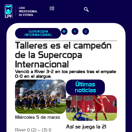
SUPERCOPA
INTERNACIONAL
Talleres es el campeón
de la Supercopa
Internacional
Venció a River 3-2 en los penales tras el empate
0-0 en el alargue.
Últimas
noticias
Miércoles 5 de marzo
Así se juega la 21
River 0 (2) – (3) 0