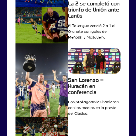
La 2 se completó con
triunfo de Unión ante
Lanús
El Tatengue venció 2 a 1 al
Granate con goles de
Menossi y Mosqueira.
San Lorenzo –
Huracán en
conferencia
Los protagonistas hablaron
con los medios en la previa
del Clásico.