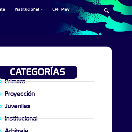
ata
Institucional
LPF Play
CATEGORÍAS
Primera
Proyección
Juveniles
Institucional
Arbitraje