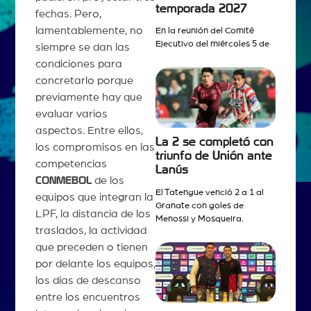
temporada 2027
fechas. Pero,
lamentablemente, no
En la reunión del Comité
Ejecutivo del miércoles 5 de
siempre se dan las
condiciones para
concretarlo porque
previamente hay que
evaluar varios
aspectos. Entre ellos,
La 2 se completó con
los compromisos en las
triunfo de Unión ante
competencias
Lanús
CONMEBOL
de los
El Tatengue venció 2 a 1 al
equipos que integran la
Granate con goles de
LPF, la distancia de los
Menossi y Mosqueira.
traslados, la actividad
que preceden o tienen
por delante los equipos,
los días de descanso
entre los encuentros