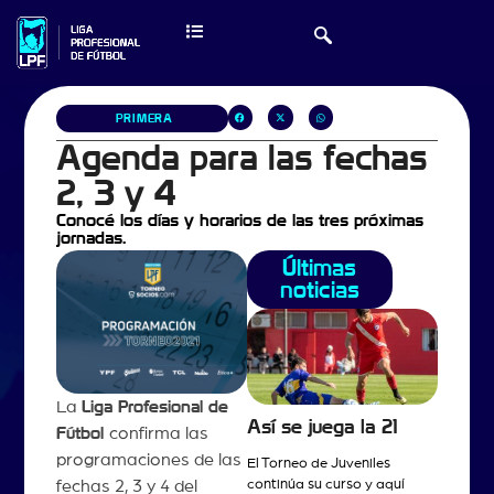
PRIMERA
Agenda para las fechas
2, 3 y 4
Conocé los días y horarios de las tres próximas
jornadas.
Últimas
noticias
La
Liga Profesional de
Así se juega la 21
Fútbol
confirma las
programaciones de las
El Torneo de Juveniles
continúa su curso y aquí
fechas 2, 3 y 4 del