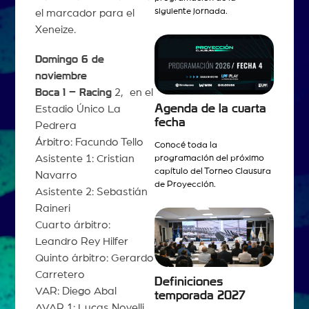
siguiente jornada.
el marcador para el
Xeneize.
Domingo 6 de
noviembre
Boca 1 – Racing
2, en el
Agenda de la cuarta
Estadio Único La
fecha
Pedrera
Árbitro: Facundo Tello
Conocé toda la
Asistente 1: Cristian
programación del próximo
capítulo del Torneo Clausura
Navarro
de Proyección.
Asistente 2: Sebastián
Raineri
Cuarto árbitro:
Leandro Rey Hilfer
Quinto árbitro: Gerardo
Carretero
Definiciones
VAR: Diego Abal
temporada 2027
AVAR 1: Lucas Novelli