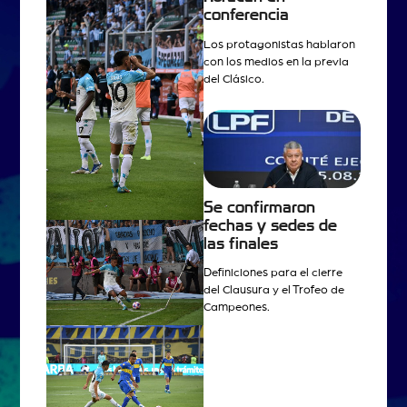
conferencia
Los protagonistas hablaron
con los medios en la previa
del Clásico.
Se confirmaron
fechas y sedes de
las finales
Definiciones para el cierre
del Clausura y el Trofeo de
Campeones.