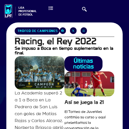
TROFEO DE CAMPEONES
Racing, el Rey 2022
Se impuso a Boca en tiempo suplementario en la
final.
Últimas
noticias
La Academia superó 2
a 1 a Boca en La
Así se juega la 21
Pedrera de San Luis
El Torneo de Juveniles
con goles de Matías
continúa su curso y aquí
Rojas y Carlos Alcaraz.
presentamos la
Norberto Briasco abrió
programación de la