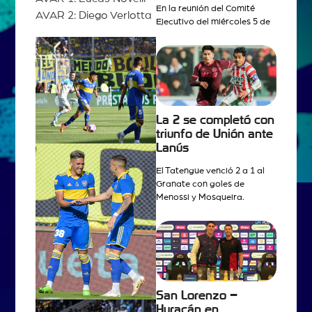
En la reunión del Comité
AVAR 2: Diego Verlotta
Ejecutivo del miércoles 5 de
La 2 se completó con
triunfo de Unión ante
Lanús
El Tatengue venció 2 a 1 al
Granate con goles de
Menossi y Mosqueira.
San Lorenzo –
Huracán en