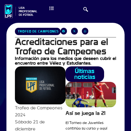
TROFEO DE CAMPEONES
Acreditaciones para el
Trofeo de Campeones
Información para los medios que deseen cubrir el
encuentro entre Vélez y Estudiantes.
Últimas
noticias
Trofeo de Campeones
Así se juega la 21
2024
Sábado 21 de
El Torneo de Juveniles
continúa su curso y aquí
diciembre