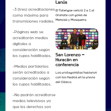
Lanús
-3 (tres) acreditaciones
El Tatengue venció 2 a 1 al
como máximo para
Granate con goles de
Menossi y Mosqueira.
transmisiones radiales.
-Páginas web: se
acreditarán medios
digitales a
consideración según
San Lorenzo –
los cupos habilitados.
Huracán en
conferencia
-Medios partidarios:
serán acreditados a
Los protagonistas hablaron
con los medios en la previa
consideración según
del Clásico.
los cupos habilitados.
-No podrán acreditarse
medios televisivos ya
que los derechos son