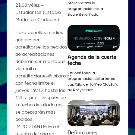
presentamos la
21.00 Vélez –
programación de la
Estudiantes (Estadio
siguiente jornada.
Madre de Ciudades)
Para aquellos medios
que deseen
acreditarse, los pedidos
de acreditaciones
Agenda de la cuarta
deberán ser realizados
fecha
vía mail a
Conocé toda la
acreditaciones@lpf.org.ar
programación del próximo
con fecha límite el
capítulo del Torneo Clausura
jueves 19/12 hasta las
de Proyección.
12hs -pm-. Después de
la fecha detallada no
se aceptarán más
pedidos.
IMPORTANTE: En el
Definiciones
asunto del correo