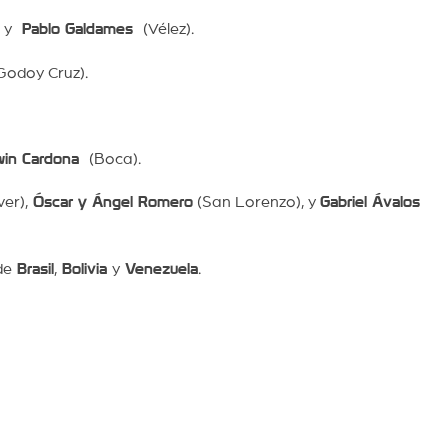
, y
Pablo Galdames
(Vélez).
Godoy Cruz).
in Cardona
(Boca).
ver),
Óscar y Ángel Romero
(San Lorenzo), y
Gabriel Ávalos
de
Brasil
,
Bolivia
y
Venezuela
.