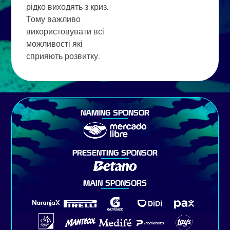
рідко виходять з криз.
Тому важливо
використовувати всі
можливості які
сприяють розвитку.
NAMING SPONSOR
PRESENTING SPONSOR
MAIN SPONSORS