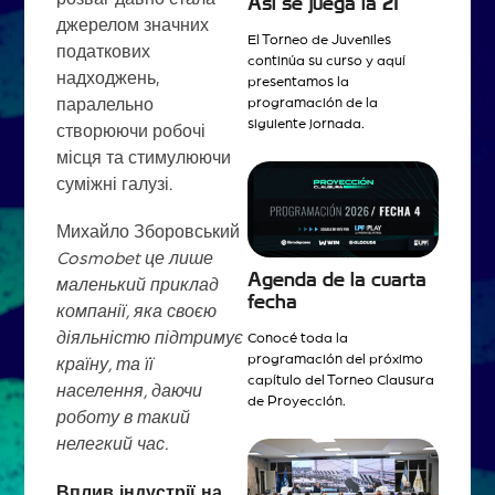
Así se juega la 21
джерелом значних
El Torneo de Juveniles
податкових
continúa su curso y aquí
надходжень,
presentamos la
programación de la
паралельно
siguiente jornada.
створюючи робочі
місця та стимулюючи
суміжні галузі.
Михайло Зборовський
Cosmobet це лише
Agenda de la cuarta
маленький приклад
fecha
компанії, яка своєю
діяльністю підтримує
Conocé toda la
programación del próximo
країну, та її
capítulo del Torneo Clausura
населення, даючи
de Proyección.
роботу в такий
нелегкий час.
Вплив індустрії на