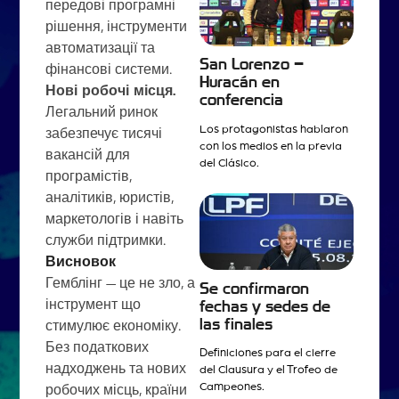
передові програмні
рішення, інструменти
автоматизації та
San Lorenzo –
фінансові системи.
Huracán en
Нові робочі місця.
conferencia
Легальний ринок
Los protagonistas hablaron
забезпечує тисячі
con los medios en la previa
вакансій для
del Clásico.
програмістів,
аналітиків, юристів,
маркетологів і навіть
служби підтримки.
Висновок
Гемблінг — це не зло, а
Se confirmaron
інструмент що
fechas y sedes de
las finales
стимулює економіку.
Без податкових
Definiciones para el cierre
надходжень та нових
del Clausura y el Trofeo de
Campeones.
робочих місць, країни