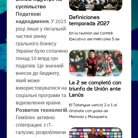
суспільство
Податкові
Definiciones
надходження.
У 2023
temporada 2027
році лише у легальній
En la reunión del Comité
частині ринку
Ejecutivo del miércoles 5 de
грального бізнесу
України було сплачено
понад 10 млрд грн
податків. Це значний
внесок до бюджету,
який може
La 2 se completó con
використовуватися на
triunfo de Unión ante
Lanús
соціальні програми та
відновлення країни.
El Tatengue venció 2 a 1 al
Розвиток технологій.
Granate con goles de
Menossi y Mosqueira.
Гемблінг активно
співпрацює з IT-
галуззю, розробляючи