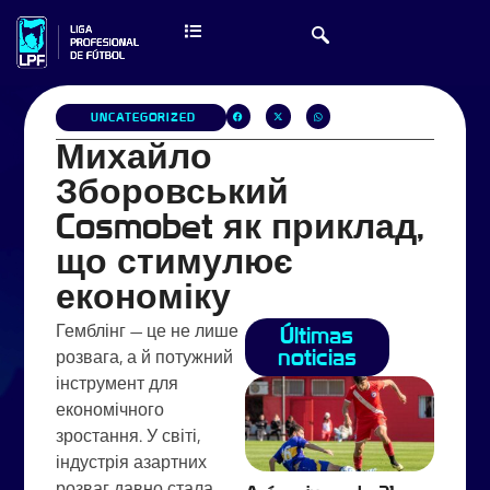
UNCATEGORIZED
Михайло
Зборовський
Cosmobet як приклад,
що стимулює
економіку
Гемблінг — це не лише
Últimas
noticias
розвага, а й потужний
інструмент для
економічного
зростання. У світі,
індустрія азартних
розваг давно стала