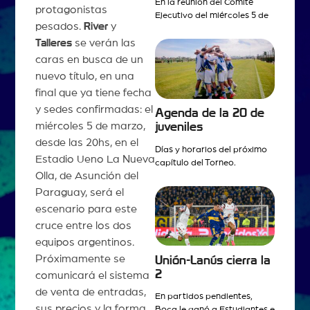
En la reunión del Comité
protagonistas
Ejecutivo del miércoles 5 de
pesados.
River
y
Talleres
se verán las
caras en busca de un
nuevo título, en una
final que ya tiene fecha
y sedes confirmadas: el
Agenda de la 20 de
miércoles 5 de marzo,
juveniles
desde las 20hs, en el
Días y horarios del próximo
Estadio Ueno La Nueva
capítulo del Torneo.
Olla, de Asunción del
Paraguay, será el
escenario para este
cruce entre los dos
equipos argentinos.
Próximamente se
Unión-Lanús cierra la
2
comunicará el sistema
de venta de entradas,
En partidos pendientes,
sus precios y la forma
Boca le ganó a Estudiantes e