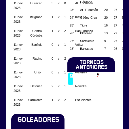
Córdoba
11 nov
Huracán
3
v
0
At. Tucumán
2023
23°
At. Tucumán
20
27
4
11 nov
Belgrano
1
v
1
Instituto
24°
Godoy Cruz
20
27
5
2023
25°
Tigre
16
27
4
11 nov
Central
1
v
2
San Lorenzo
26°
Platense
13
27
3
2023
Córdoba
27°
Sarmiento
9
27
2
11 nov
Banfield
0
v
1
Vélez
28°
Barracas
7
26
1
2023
11 nov
Racing
0
v
2
Boca Jrs.
TORNEOS
2023
ANTERIORES
11 nov
Unión
0
v
1
Platense
Campeón
9
River
2023
2022
Plate
11 nov
Defensa
2
v
1
Newell’s
2023
11 nov
Sarmiento
1
v
2
Estudiantes
2023
GOLEADORES