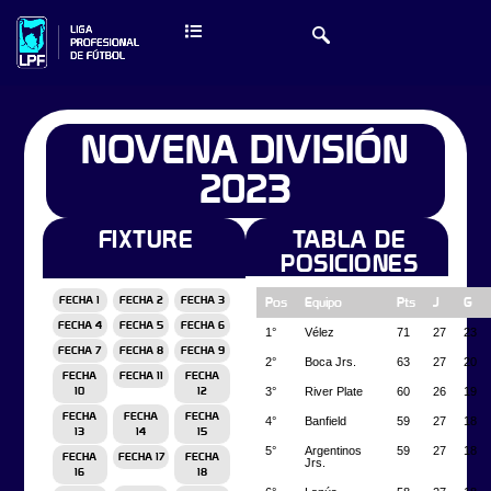
NOVENA DIVISIÓN
2023
FIXTURE
TABLA DE
POSICIONES
FECHA 1
FECHA 2
FECHA 3
Pos
Equipo
Pts
J
G
FECHA 4
FECHA 5
FECHA 6
1°
Vélez
71
27
23
FECHA 7
FECHA 8
FECHA 9
2°
Boca Jrs.
63
27
20
FECHA
FECHA 11
FECHA
3°
River Plate
60
26
19
10
12
FECHA
FECHA
FECHA
4°
Banfield
59
27
18
13
14
15
5°
Argentinos
59
27
18
FECHA
FECHA 17
FECHA
Jrs.
16
18