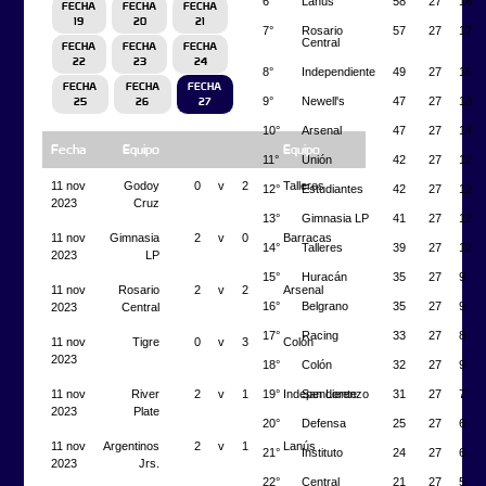
6°
Lanús
58
27
18
FECHA
FECHA
FECHA
19
20
21
7°
Rosario
57
27
17
Central
FECHA
FECHA
FECHA
22
23
24
8°
Independiente
49
27
15
FECHA
FECHA
FECHA
9°
Newell's
47
27
13
25
26
27
10°
Arsenal
47
27
14
Fecha
Equipo
Equipo
11°
Unión
42
27
12
11 nov
Godoy
0
v
2
Talleres
12°
Estudiantes
42
27
12
2023
Cruz
13°
Gimnasia LP
41
27
12
11 nov
Gimnasia
2
v
0
Barracas
14°
Talleres
39
27
12
2023
LP
15°
Huracán
35
27
9
11 nov
Rosario
2
v
2
Arsenal
16°
Belgrano
35
27
9
2023
Central
17°
Racing
33
27
8
11 nov
Tigre
0
v
3
Colón
2023
18°
Colón
32
27
9
19°
San Lorenzo
31
27
7
11 nov
River
2
v
1
Independiente
2023
Plate
20°
Defensa
25
27
6
11 nov
Argentinos
2
v
1
Lanús
21°
Instituto
24
27
6
2023
Jrs.
22°
Central
21
27
5