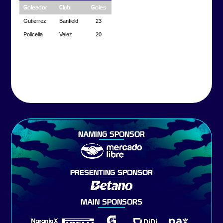
Goleador
Club
Goles
Gutierrez
Banfield
23
Policella
Velez
20
NAMING SPONSOR
PRESENTING SPONSOR
MAIN SPONSORS