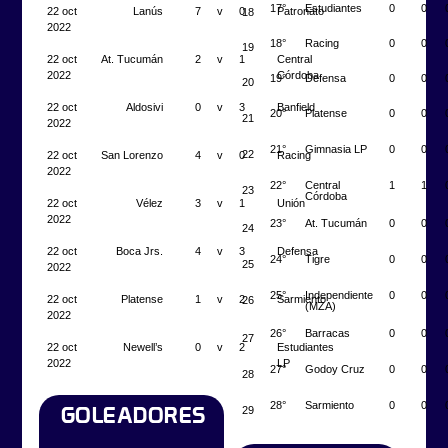
17°
Estudiantes
0
0
22 oct
Lanús
7
v
0
Patronato
18
2022
18°
Racing
0
0
19
22 oct
At. Tucumán
2
v
1
Central
2022
Córdoba
19°
Defensa
0
0
20
22 oct
Aldosivi
0
v
3
Banfield
20°
Platense
0
0
21
2022
21°
Gimnasia LP
0
0
22
22 oct
San Lorenzo
4
v
0
Racing
2022
22°
Central
1
1
23
Córdoba
22 oct
Vélez
3
v
1
Unión
2022
23°
At. Tucumán
0
0
24
22 oct
Boca Jrs.
4
v
3
Defensa
24°
Tigre
0
0
25
2022
25°
Independiente
0
0
22 oct
Platense
1
v
2
Sarmiento
26
(MZA)
2022
26°
Barracas
0
0
27
22 oct
Newell’s
0
v
2
Estudiantes
2022
LP
27°
Godoy Cruz
0
0
28
28°
Sarmiento
0
0
29
GOLEADORES