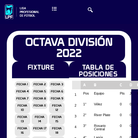
OCTAVA DIVISIÓN
2022
FIXTURE
TABLA DE
POSICIONES
FECHA 1
FECHA 2
FECHA 3
A
B
C
D
FECHA 4
FECHA 5
FECHA 6
Pos
Equipo
Pts
J
1
FECHA 7
FECHA 8
FECHA 9
1°
Vélez
0
0
2
FECHA
FECHA 11
FECHA
10
12
2°
River Plate
0
0
3
FECHA
FECHA
FECHA
13
14
15
3°
Rosario
0
0
4
FECHA
FECHA 17
FECHA
Central
16
18
4°
Lanús
0
0