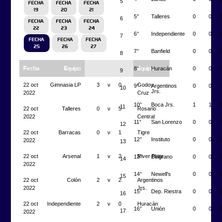
5
FECHA
FECHA
FECHA
19
20
21
5°
Talleres
0
0
6
FECHA
FECHA
FECHA
22
23
24
6°
Independiente
0
0
7
FECHA
FECHA
FECHA
25
26
27
7°
Banfield
0
0
8
8°
Huracán
0
0
Fecha
Equipo
Equipo
9
22 oct
Gimnasia LP
3
v
0
Godoy
9°
Argentinos
0
0
10
Jrs.
2022
Cruz
10°
Boca Jrs.
1
1
11
22 oct
Talleres
0
v
5
Rosario
2022
Central
11°
San Lorenzo
0
0
12
22 oct
Barracas
0
v
1
Tigre
12°
Instituto
0
0
2022
13
22 oct
Arsenal
1
v
2
River Plate
13°
Belgrano
0
0
14
2022
14°
Newell's
0
0
15
22 oct
Colón
2
v
2
Argentinos
2022
Jrs.
15°
Dep. Riestra
0
0
16
22 oct
Independiente
2
v
0
Huracán
16°
Unión
0
0
17
2022