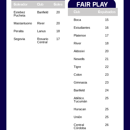
FAIR PLAY
Goleador
Club
Goles
Club
Expulsados
Estebez
Banfield
20
Pucheta
Boca
15
Mastantuono
River
20
Estudiantes
16
Peralta
Lanus
18
Platense
17
Segovia
Rosario
17
Central
River
18
Aldosivi
20
Newells
21
Tigre
22
Colon
23
Gimnasia
23
Banfield
24
Atlético
25
Tucumán
Huracan
25
Unión
25
Central
26
Córdoba