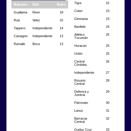
Tigre
22
Goleador
Club
Goles
Colon
23
Guallama
River
18
Gimnasia
23
Ruiz
Velez
15
Banfield
24
Tappero
Independiente
14
Atlético
25
Castagno
Independiente
13
Tucumán
Ramallo
Boca
13
Huracan
25
Unión
25
Central
26
Córdoba
Independiente
27
Rosario
28
Central
Defensa y
29
Justicia
Patronato
30
Lanus
31
Barracas
32
Central
Godoy Cruz
33