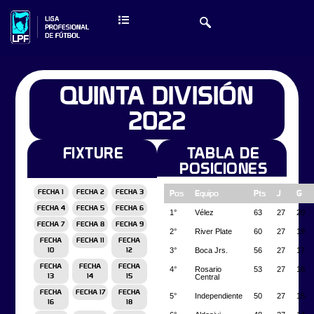
QUINTA DIVISIÓN
2022
FIXTURE
TABLA DE
POSICIONES
FECHA 1
FECHA 2
FECHA 3
Pos
Equipo
Pts
J
G
FECHA 4
FECHA 5
FECHA 6
1°
Vélez
63
27
20
FECHA 7
FECHA 8
FECHA 9
2°
River Plate
60
27
19
FECHA
FECHA 11
FECHA
3°
Boca Jrs.
56
27
17
10
12
FECHA
FECHA
FECHA
4°
Rosario
53
27
16
Central
13
14
15
FECHA
FECHA 17
FECHA
5°
Independiente
50
27
15
16
18