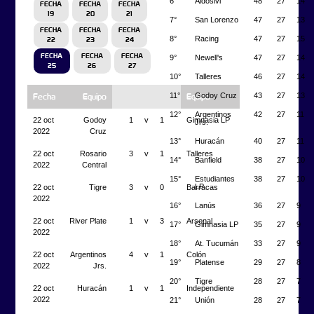
6°
Aldosivi
48
27
14
FECHA
FECHA
FECHA
19
20
21
7°
San Lorenzo
47
27
13
FECHA
FECHA
FECHA
8°
Racing
47
27
15
22
23
24
FECHA
FECHA
FECHA
9°
Newell's
47
27
14
25
26
27
10°
Talleres
46
27
14
11°
Godoy Cruz
43
27
13
Fecha
Equipo
Equipo
12°
Argentinos
42
27
11
22 oct
Godoy
1
v
1
Gimnasia LP
Jrs.
2022
Cruz
13°
Huracán
40
27
11
22 oct
Rosario
3
v
1
Talleres
14°
Banfield
38
27
10
2022
Central
15°
Estudiantes
38
27
10
LP
22 oct
Tigre
3
v
0
Barracas
2022
16°
Lanús
36
27
9
22 oct
River Plate
1
v
3
Arsenal
17°
Gimnasia LP
35
27
9
2022
18°
At. Tucumán
33
27
9
22 oct
Argentinos
4
v
1
Colón
19°
Platense
29
27
8
2022
Jrs.
20°
Tigre
28
27
7
22 oct
Huracán
1
v
1
Independiente
2022
21°
Unión
28
27
7