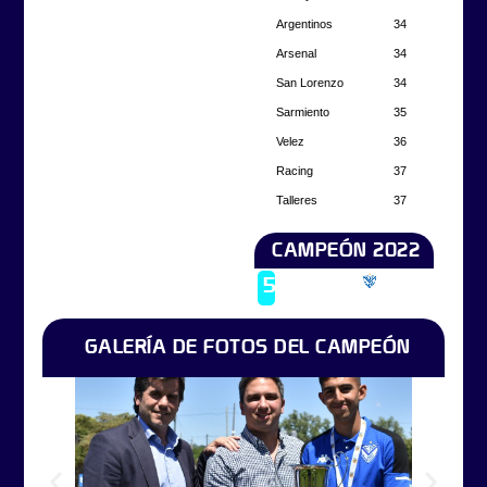
Argentinos
34
Arsenal
34
San Lorenzo
34
Sarmiento
35
Velez
36
Racing
37
Talleres
37
CAMPEÓN 2022
Campeón
5
Vélez
2022
GALERÍA DE FOTOS DEL CAMPEÓN