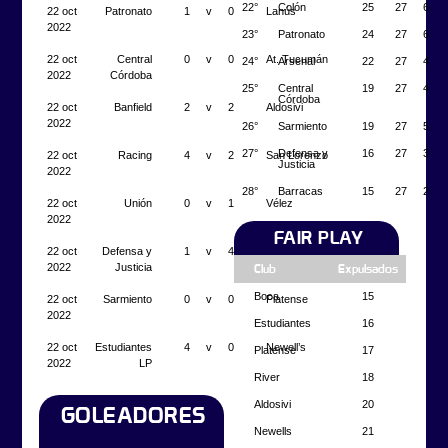
22°
Colón
25
27
6
22 oct
Patronato
1
v
0
Lanús
2022
23°
Patronato
24
27
6
22 oct
Central
0
v
0
At. Tucumán
24°
Arsenal
22
27
4
2022
Córdoba
25°
Central
19
27
4
Córdoba
22 oct
Banfield
2
v
2
Aldosivi
2022
26°
Sarmiento
19
27
5
27°
Defensa y
16
27
3
22 oct
Racing
4
v
2
San Lorenzo
Justicia
2022
28°
Barracas
15
27
2
22 oct
Unión
0
v
1
Vélez
2022
FAIR PLAY
22 oct
Defensa y
1
v
4
Boca
2022
Justicia
Club
Expulsados
Boca
15
22 oct
Sarmiento
0
v
0
Platense
2022
Estudiantes
16
22 oct
Estudiantes
4
v
0
Newell’s
Platense
17
2022
LP
River
18
Aldosivi
20
GOLEADORES
Newells
21