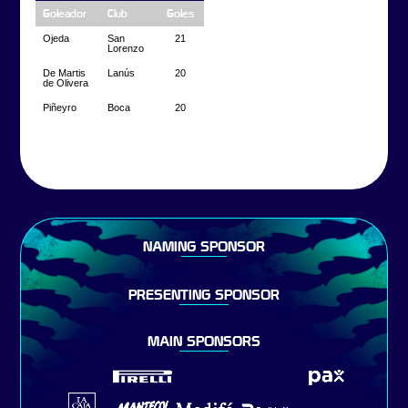
Goleador
Club
Goles
Ojeda
San
21
Lorenzo
De Martis
Lanús
20
de Olivera
Piñeyro
Boca
20
NAMING SPONSOR
PRESENTING SPONSOR
MAIN SPONSORS