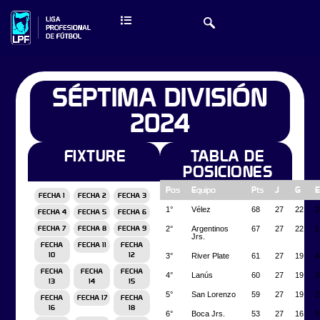
SÉPTIMA DIVISIÓN
2024
FIXTURE
TABLA DE
POSICIONES
Pos
Equipo
Pts
J
G
E
FECHA 1
FECHA 2
FECHA 3
1°
Vélez
68
27
22
2
FECHA 4
FECHA 5
FECHA 6
2°
Argentinos
67
27
22
1
FECHA 7
FECHA 8
FECHA 9
Jrs.
FECHA
FECHA 11
FECHA
3°
River Plate
61
27
19
4
10
12
FECHA
FECHA
FECHA
4°
Lanús
60
27
19
3
13
14
15
5°
San Lorenzo
59
27
19
2
FECHA
FECHA 17
FECHA
16
18
6°
Boca Jrs.
53
27
16
5