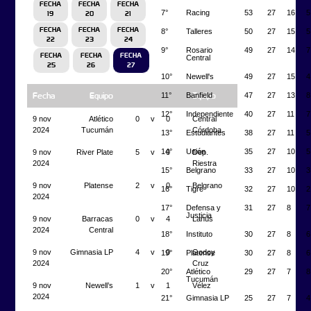
FECHA
FECHA
FECHA
7°
Racing
53
27
16
5
19
20
21
FECHA
FECHA
FECHA
8°
Talleres
50
27
15
5
22
23
24
9°
Rosario
49
27
14
7
FECHA
FECHA
FECHA
Central
25
26
27
10°
Newell's
49
27
15
4
11°
Banfield
47
27
13
8
Fecha
Equipo
Equipo
12°
Independiente
40
27
11
7
9 nov
Atlético
0
v
0
Central
2024
Tucumán
Córdoba
13°
Estudiantes
38
27
11
5
14°
Unión
35
27
10
5
9 nov
River Plate
5
v
0
Dep.
2024
Riestra
15°
Belgrano
33
27
10
3
9 nov
Platense
2
v
0
Belgrano
16°
Tigre
32
27
10
2
2024
17°
Defensa y
31
27
8
7
Justicia
9 nov
Barracas
0
v
4
Lanús
2024
Central
18°
Instituto
30
27
8
6
9 nov
Gimnasia LP
4
v
0
Godoy
19°
Platense
30
27
8
6
2024
Cruz
20°
Atlético
29
27
7
8
Tucumán
9 nov
Newell’s
1
v
1
Vélez
2024
21°
Gimnasia LP
25
27
7
4