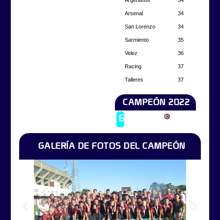
Arsenal
34
San Lorenzo
34
Sarmiento
35
Velez
36
Racing
37
Talleres
37
CAMPEÓN 2022
Campeón
6
Lanús
2022
GALERÍA DE FOTOS DEL CAMPEÓN