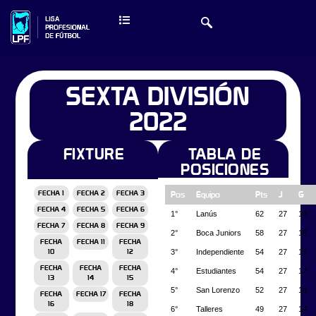
SEXTA DIVISIÓN
2022
FIXTURE
TABLA DE
POSICIONES
FECHA 1
FECHA 2
FECHA 3
Pos
Equipo
Pts
J
G
FECHA 4
FECHA 5
FECHA 6
1°
Lanús
62
27
19
FECHA 7
FECHA 8
FECHA 9
2°
Boca Juniors
58
27
18
FECHA
FECHA 11
FECHA
3°
Independiente
54
27
16
10
12
FECHA
FECHA
FECHA
4°
Estudiantes
54
27
17
13
14
15
5°
San Lorenzo
52
27
14
FECHA
FECHA 17
FECHA
16
18
6°
Talleres
49
27
14