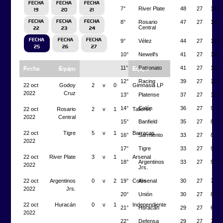
FECHA
FECHA
FECHA
7°
River Plate
48
27
14
19
20
21
8°
Rosario
47
27
14
FECHA
FECHA
FECHA
Central
22
23
24
FECHA
FECHA
FECHA
9°
Vélez
44
27
12
25
26
27
10°
Newell's
41
27
10
11°
Patronato
41
27
12
Fecha
Equipo
Equipo
12°
Racing
39
27
11
22 oct
Godoy
2
v
0
Gimnasia LP
2022
Cruz
13°
Platense
37
27
11
14°
Colón
36
27
9
22 oct
Rosario
2
v
1
Talleres
2022
Central
15°
Banfield
35
27
8
22 oct
Tigre
5
v
1
Barracas
16°
Sarmiento
33
27
8
2022
17°
Tigre
33
27
9
22 oct
River Plate
3
v
1
Arsenal
18°
Argentinos
33
27
9
2022
Jrs.
19°
Arsenal
30
27
7
22 oct
Argentinos
0
v
2
Colón
2022
Jrs.
20°
Unión
30
27
8
22 oct
Huracán
0
v
1
Independiente
21°
Huracán
29
27
6
2022
22°
Defensa
29
27
7