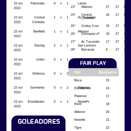
22 oct
Patronato
0
v
1
Lanús
23°
Aldosivi
27
27
8
2022
24°
Central
26
27
5
22 oct
Central
1
v
1
At. Tucumán
Córdoba
2022
Córdoba
25°
Godoy Cruz
25
27
5
22 oct
Banfield
1
v
1
Aldosivi
26°
Gimnasia LP
20
27
4
2022
27°
At. Tucumán
17
27
3
22 oct
Racing
2
v
1
San Lorenzo
28°
Barracas
6
27
1
2022
22 oct
Unión
0
v
1
Vélez
FAIR PLAY
2022
Club
Expulsados
22 oct
Defensa
0
v
2
Boca Juniors
2022
Boca
15
22 oct
Sarmiento
0
v
2
Platense
Estudiantes
16
2022
Platense
17
22 oct
Estudiantes
0
v
1
Newell’s
River
18
2022
Aldosivi
20
Newells
21
GOLEADORES
Tigre
22