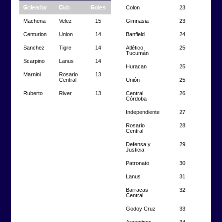
Colon
23
Goleador
Club
Goles
Gimnasia
23
Machena
Velez
15
Banfield
24
Centurion
Union
14
Atlético
25
Sanchez
Tigre
14
Tucumán
Scarpino
Lanus
14
Huracan
25
Marnini
Rosario
13
Unión
25
Central
Central
26
Ruberto
River
13
Córdoba
Independiente
27
Rosario
28
Central
Defensa y
29
Justicia
Patronato
30
Lanus
31
Barracas
32
Central
Godoy Cruz
33
Argentinos
34