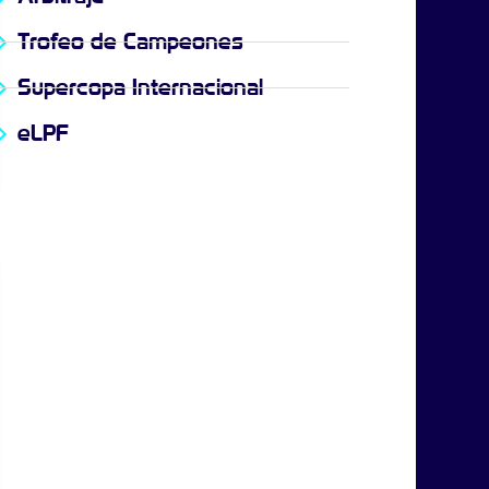
Trofeo de Campeones
Supercopa Internacional
eLPF