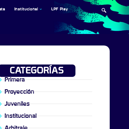
ata
Institucional
LPF Play
CATEGORÍAS
Primera
Proyección
Juveniles
Institucional
Arbitraje