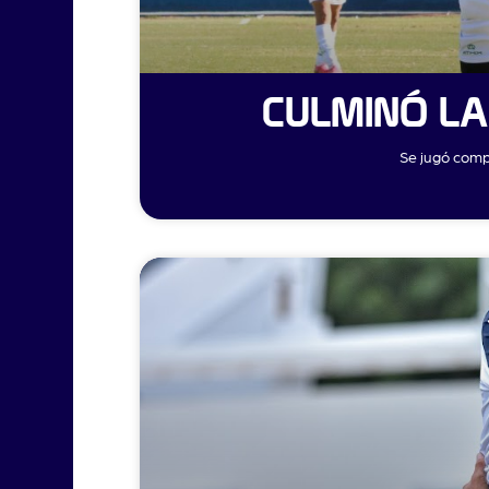
CULMINÓ L
Se jugó comp