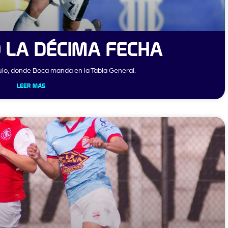
Ó LA DÉCIMA FECHA
ulo, donde Boca manda en la Tabla General.
LEER MÁS