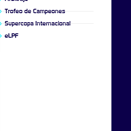
Trofeo de Campeones
Supercopa Internacional
eLPF