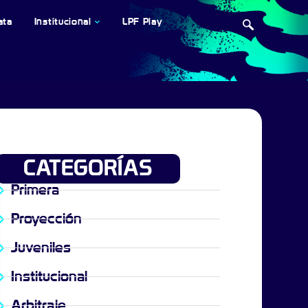
ata
Institucional
LPF Play
CATEGORÍAS
Primera
Proyección
Juveniles
Institucional
Arbitraje