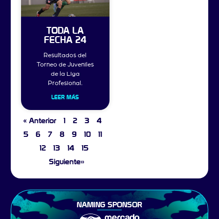
TODA LA
FECHA 24
Resultados del
Torneo de Juveniles
de la Liga
Profesional.
LEER MÁS
« Anterior
1
2
3
4
5
6
7
8
9
10
11
12
13
14
15
Siguiente»
NAMING SPONSOR