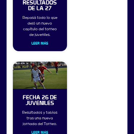
RESULTADOS
DE LA 27
Repasá todo lo que
dejó un nuevo
capítulo del torneo
de juveniles.
LEER MÁS
FECHA 26 DE
JUVENILES
Resultados y tablas
tras una nueva
jornada del Torneo.
LEER MÁS