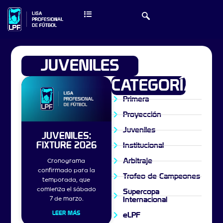
JUVENILES
CATEGORÍAS
Primera
Proyección
Juveniles
JUVENILES:
FIXTURE 2026
Institucional
Arbitraje
Cronograma
confirmado para la
Trofeo de Campeones
temporada, que
comienza el sábado
Supercopa
7 de marzo.
Internacional
LEER MÁS
eLPF