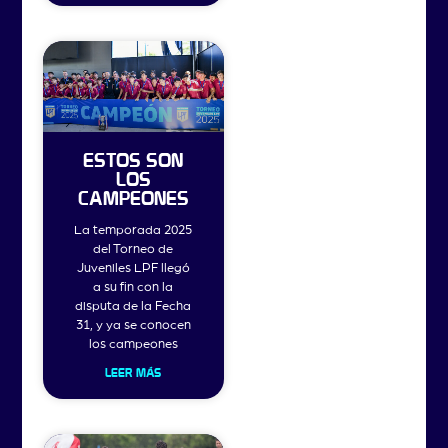
ESTOS SON
LOS
CAMPEONES
La temporada 2025
del Torneo de
Juveniles LPF llegó
a su fin con la
disputa de la Fecha
31, y ya se conocen
los campeones
LEER MÁS