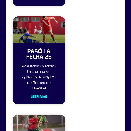
PASÓ LA
FECHA 25
Resultados y tablas
tras un nuevo
episodio de disputa
del Torneo de
Juveniles.
LEER MÁS