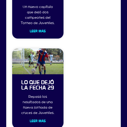
Un nuevo capítulo
que dejó dos
campeones del
Torneo de Juveniles.
LEER MÁS
LO QUE DEJÓ
LA FECHA 29
Repasá los
resultados de una
nueva jornada de
cruces de Juveniles.
LEER MÁS