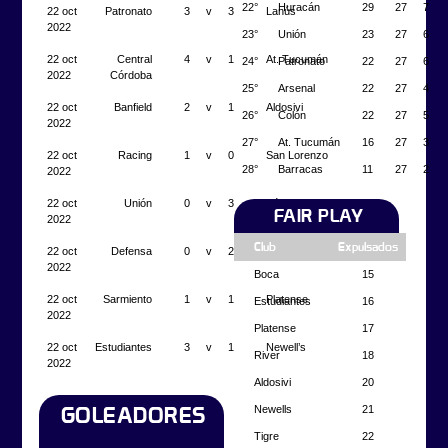
22°
Huracán
29
27
7
22 oct
Patronato
3
v
3
Lanús
2022
23°
Unión
23
27
6
22 oct
Central
4
v
1
At. Tucumán
24°
Patronato
22
27
6
2022
Córdoba
25°
Arsenal
22
27
4
22 oct
Banfield
2
v
1
Aldosivi
26°
Colón
22
27
5
2022
27°
At. Tucumán
16
27
3
22 oct
Racing
1
v
0
San Lorenzo
28°
Barracas
11
27
2
2022
22 oct
Unión
0
v
3
Vélez
FAIR PLAY
2022
Club
Expulsados
22 oct
Defensa
0
v
2
Boca Jrs.
2022
Boca
15
22 oct
Sarmiento
1
v
1
Platense
Estudiantes
16
2022
Platense
17
22 oct
Estudiantes
3
v
1
Newell’s
River
18
2022
Aldosivi
20
Newells
21
GOLEADORES
Tigre
22