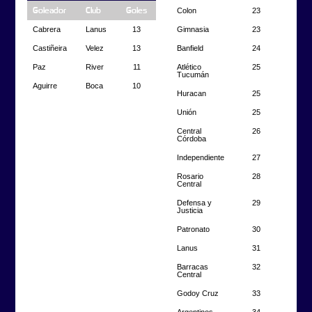
Colon
23
Goleador
Club
Goles
Gimnasia
23
Cabrera
Lanus
13
Banfield
24
Castiñeira
Velez
13
Atlético
25
Paz
River
11
Tucumán
Aguirre
Boca
10
Huracan
25
Unión
25
Central
26
Córdoba
Independiente
27
Rosario
28
Central
Defensa y
29
Justicia
Patronato
30
Lanus
31
Barracas
32
Central
Godoy Cruz
33
Argentinos
34