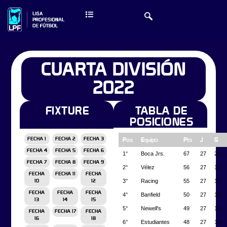
CUARTA DIVISIÓN
2022
FIXTURE
TABLA DE
POSICIONES
FECHA 1
FECHA 2
FECHA 3
Pos
Equipo
Pts
J
G
FECHA 4
FECHA 5
FECHA 6
1°
Boca Jrs.
67
27
21
FECHA 7
FECHA 8
FECHA 9
2°
Vélez
56
27
17
FECHA
FECHA 11
FECHA
3°
Racing
55
27
17
10
12
FECHA
FECHA
FECHA
4°
Banfield
50
27
15
13
14
15
5°
Newell's
49
27
14
FECHA
FECHA 17
FECHA
16
18
6°
Estudiantes
48
27
14