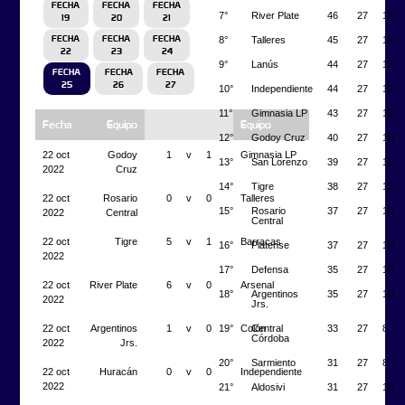
FECHA
FECHA
FECHA
7°
River Plate
46
27
13
19
20
21
8°
Talleres
45
27
12
FECHA
FECHA
FECHA
22
23
24
9°
Lanús
44
27
12
FECHA
FECHA
FECHA
25
26
27
10°
Independiente
44
27
12
11°
Gimnasia LP
43
27
13
Fecha
Equipo
Equipo
12°
Godoy Cruz
40
27
10
22 oct
Godoy
1
v
1
Gimnasia LP
13°
San Lorenzo
39
27
11
2022
Cruz
14°
Tigre
38
27
12
22 oct
Rosario
0
v
0
Talleres
15°
Rosario
37
27
10
2022
Central
Central
22 oct
Tigre
5
v
1
Barracas
16°
Platense
37
27
10
2022
17°
Defensa
35
27
10
22 oct
River Plate
6
v
0
Arsenal
18°
Argentinos
35
27
10
2022
Jrs.
19°
Central
33
27
8
22 oct
Argentinos
1
v
0
Colón
Córdoba
2022
Jrs.
20°
Sarmiento
31
27
8
22 oct
Huracán
0
v
0
Independiente
2022
21°
Aldosivi
31
27
10