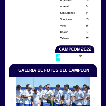
Arsenal
34
San Lorenzo
34
Sarmiento
35
Velez
36
Racing
37
Talleres
37
CAMPEÓN 2022
Campeón
4
Boca
2022
GALERÍA DE FOTOS DEL CAMPEÓN