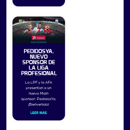
PEDIDOSYA,
NUEVO
SPONSOR DE
LA LIGA
PROFESIONAL
La LPF y la AFA
presentan a un
nuevo Main
sponsor: PedidosYa.
¡Bienvenido!
LEER MÁS