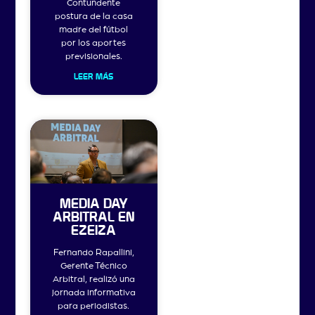
Contundente
postura de la casa
madre del fútbol
por los aportes
previsionales.
LEER MÁS
MEDIA DAY
ARBITRAL EN
EZEIZA
Fernando Rapallini,
Gerente Técnico
Arbitral, realizó una
jornada informativa
para periodistas.