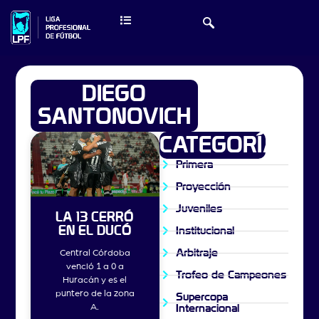
DIEGO
SANTONOVICH
CATEGORÍAS
Primera
Proyección
Juveniles
LA 13 CERRÓ
EN EL DUCÓ
Institucional
Arbitraje
Central Córdoba
venció 1 a 0 a
Trofeo de Campeones
Huracán y es el
puntero de la zona
Supercopa
A.
Internacional