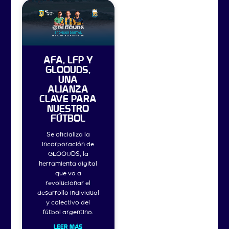
AFA, LFP Y
GLOOUDS,
UNA
ALIANZA
CLAVE PARA
NUESTRO
FÚTBOL
Se oficializa la
incorporación de
GLOOUDS, la
herramienta digital
que va a
revolucionar el
desarrollo individual
y colectivo del
fútbol argentino.
LEER MÁS