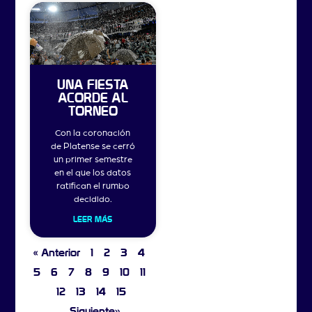
UNA FIESTA
ACORDE AL
TORNEO
Con la coronación
de Platense se cerró
un primer semestre
en el que los datos
ratifican el rumbo
decidido.
LEER MÁS
« Anterior
1
2
3
4
5
6
7
8
9
10
11
12
13
14
15
Siguiente»