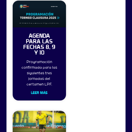
AGENDA
PARA LAS
FECHAS 8, 9
Y 10
Programación
confirmada para las
siguientes tres
jornadas del
certamen LPF.
LEER MÁS