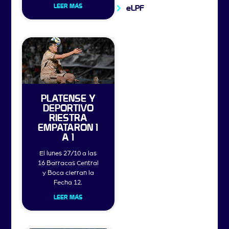
LEER MÁS
eLPF
PLATENSE Y
DEPORTIVO
RIESTRA
EMPATARON 1
A 1
El lunes 27/10 a las
16 Barracas Central
y Boca cierran la
Fecha 12.
LEER MÁS