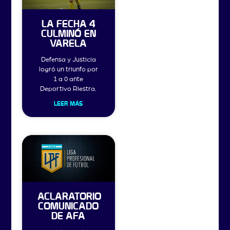
LA FECHA 4
CULMINÓ EN
VARELA
Defensa y Justicia
logró un triunfo por
1 a 0 ante
Deportivo Riestra.
LEER MÁS
ACLARATORIO
COMUNICADO
DE AFA