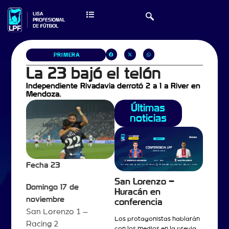
PRIMERA
La 23 bajó el telón
Independiente Rivadavia derrotó 2 a 1 a River en
Mendoza.
Últimas
noticias
Fecha 23
San Lorenzo –
Domingo 17 de
Huracán en
noviembre
conferencia
San Lorenzo 1 –
Los protagonistas hablarán
Racing 2
con los medios en la previa