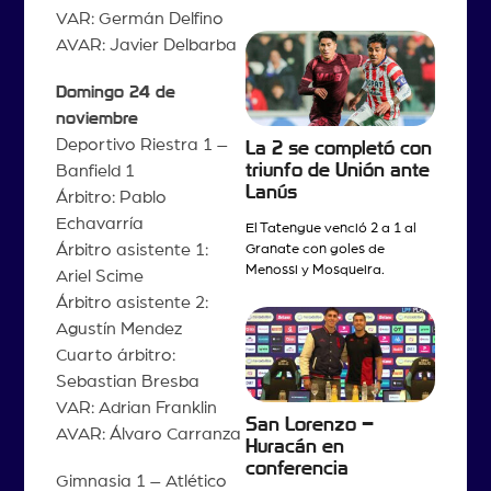
VAR: Germán Delfino
AVAR: Javier Delbarba
Domingo 24 de
noviembre
Deportivo Riestra 1 –
La 2 se completó con
triunfo de Unión ante
Banfield 1
Lanús
Árbitro: Pablo
Echavarría
El Tatengue venció 2 a 1 al
Árbitro asistente 1:
Granate con goles de
Menossi y Mosqueira.
Ariel Scime
Árbitro asistente 2:
Agustín Mendez
Cuarto árbitro:
Sebastian Bresba
VAR: Adrian Franklin
San Lorenzo –
AVAR: Álvaro Carranza
Huracán en
conferencia
Gimnasia 1 – Atlético