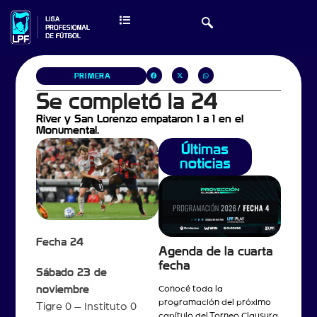
PRIMERA
Se completó la 24
River y San Lorenzo empataron 1 a 1 en el
Monumental.
Últimas
noticias
Fecha 24
Agenda de la cuarta
fecha
Sábado 23 de
noviembre
Conocé toda la
programación del próximo
Tigre 0 – Instituto 0
capítulo del Torneo Clausura