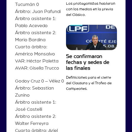
Los protagonistas hablaron
Tucumán 0
con los medios en la previa
Árbitro: Juan Pafundi
del Clásico.
Árbitro asistente 1:
Pablo Acevedo
Árbitro asistente 2:
Mario Bardina
Cuarto árbitro:
Américo Monsalvo
Se confirmaron
VAR: Héctor Paletta
fechas y sedes de
las finales
AVAR: Gisella Trucco
Definiciones para el cierre
Godoy Cruz 0 – Vélez 0
del Clausura y el Trofeo de
Árbitro: Sebastian
Campeones.
Zunino
Árbitro asistente 1:
José Castelli
Árbitro asistente 2:
Walter Ferreyra
Cuarto árbitro: Ariel