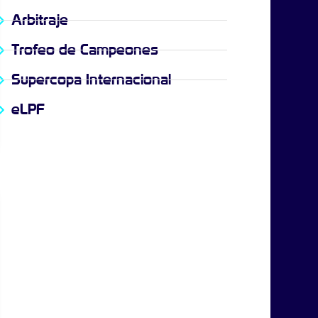
Arbitraje
Trofeo de Campeones
Supercopa Internacional
eLPF