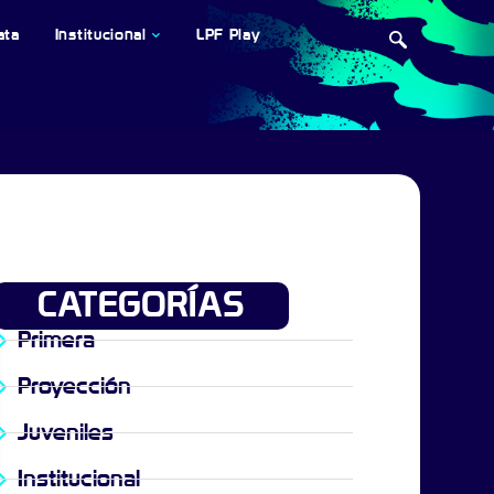
ata
Institucional
LPF Play
CATEGORÍAS
Primera
Proyección
Juveniles
Institucional