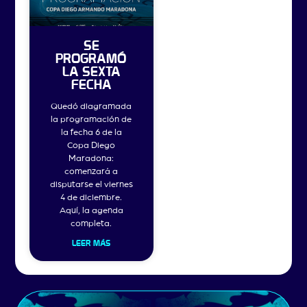
SE
PROGRAMÓ
LA SEXTA
FECHA
Quedó diagramada
la programación de
la fecha 6 de la
Copa Diego
Maradona:
comenzará a
disputarse el viernes
4 de diciembre.
Aquí, la agenda
completa.
LEER MÁS