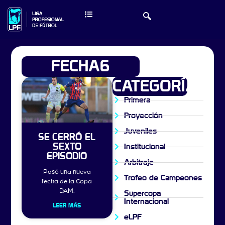
FECHA6
CATEGORÍAS
Primera
Proyección
Juveniles
SE CERRÓ EL
SEXTO
Institucional
EPISODIO
Arbitraje
Pasó una nueva
Trofeo de Campeones
fecha de la Copa
DAM.
Supercopa
Internacional
LEER MÁS
eLPF