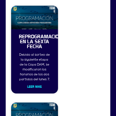
REPROGRAMACIONES
EN LA SEXTA
FECHA
Debido al sorteo de
la siguiente etapa
de la Copa DAM, se
modificaron los
horarios de los dos
partidos del lunes 7.
LEER MÁS