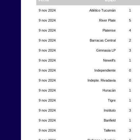
9 nov 2024
Atlético Tucumán
1
9 nov 2024
River Plate
5
9 nov 2024
Platense
4
9 nov 2024
Barracas Central
2
9 nov 2024
Gimnasia LP
3
9 nov 2024
Newell’s
1
9 nov 2024
Independiente
0
9 nov 2024
Indepte. Rivadavia
0
9 nov 2024
Huracán
1
9 nov 2024
Tigre
1
9 nov 2024
Instituto
3
9 nov 2024
Banfield
1
9 nov 2024
Talleres
3