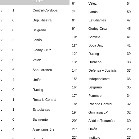
6°
Vélez
54
v
1
Central Córdoba
7°
Lanús
50
v
0
Dep. Riestra
8°
Estudiantes
47
9°
Godoy Cruz
45
v
0
Belgrano
10°
Banfield
41
v
3
Lanús
11°
Boca Jrs.
41
v
0
Godoy Cruz
12°
Racing
39
v
0
Vélez
13°
Huracán
38
v
6
San Lorenzo
14°
Defensa y Justicia
37
15°
Independiente
36
v
4
Unión
16°
Belgrano
35
v
0
Racing
17°
Platense
34
v
1
Rosario Central
18°
Rosario Central
32
v
1
Estudiantes
19°
Gimnasia LP
32
v
0
Sarmiento
20°
Atlético Tucumán
30
21°
Unión
28
v
4
Argentinos Jrs.
22°
Instituto
27