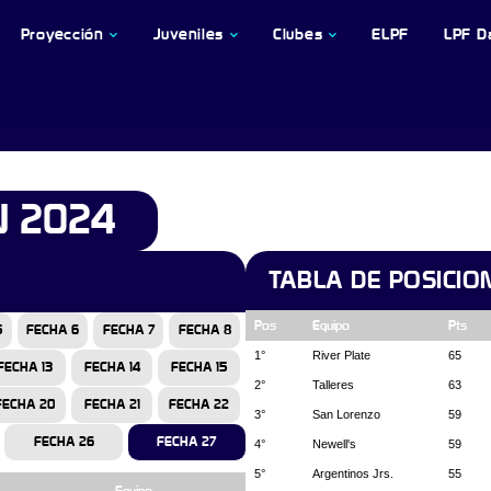
Proyección
Juveniles
Clubes
ELPF
LPF D
N 2024
TABLA DE POSICIO
Pos
Equipo
Pts
5
FECHA 6
FECHA 7
FECHA 8
1°
River Plate
65
FECHA 13
FECHA 14
FECHA 15
2°
Talleres
63
FECHA 20
FECHA 21
FECHA 22
3°
San Lorenzo
59
FECHA 26
FECHA 27
4°
Newell's
59
5°
Argentinos Jrs.
55
Equipo