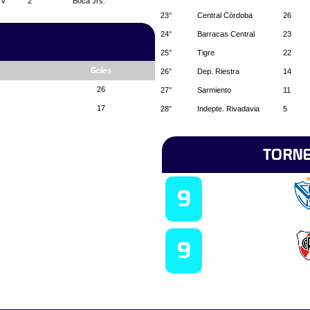
v
2
Boca Jrs.
23°
Central Córdoba
26
24°
Barracas Central
23
25°
Tigre
22
Goles
26°
Dep. Riestra
14
26
27°
Sarmiento
11
17
28°
Indepte. Rivadavia
5
TORNE
Campeón 2023
9
Campeón 2022
9