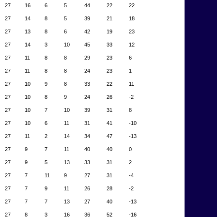
27
16
6
5
44
22
22
27
14
8
5
39
21
18
27
13
8
6
42
19
23
27
14
3
10
45
33
12
27
11
8
8
29
23
6
27
11
8
8
24
23
1
27
10
9
8
33
22
11
27
10
8
9
24
26
-2
27
10
7
10
39
31
8
27
10
6
11
31
41
-10
27
11
2
14
34
47
-13
27
9
7
11
40
40
0
27
9
5
13
33
31
2
27
7
11
9
27
31
-4
27
7
9
11
26
28
-2
27
7
7
13
27
40
-13
27
8
3
16
36
52
-16