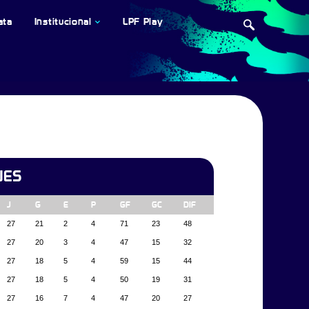
ata
Institucional
LPF Play
NES
J
G
E
P
GF
GC
DIF
27
21
2
4
71
23
48
27
20
3
4
47
15
32
27
18
5
4
59
15
44
27
18
5
4
50
19
31
27
16
7
4
47
20
27