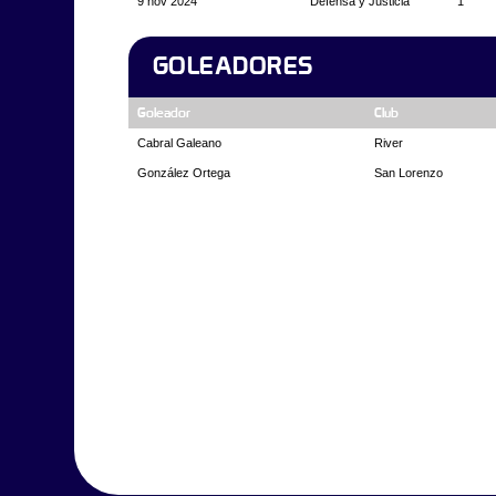
9 nov 2024
Defensa y Justicia
1
GOLEADORES
Goleador
Club
Cabral Galeano
River
González Ortega
San Lorenzo