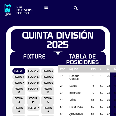
QUINTA DIVISIÓN
2025
FIXTURE
TABLA DE
POSICIONES
Pos
Equipo
Pts
J
G
E
FECHA 1
FECHA 2
FECHA 3
1°
Rosario
78
31
25
3
FECHA 4
FECHA 5
FECHA 6
Central
FECHA 7
FECHA 8
FECHA 9
2°
Lanús
73
31
23
4
FECHA
FECHA 11
FECHA
3°
Belgrano
72
31
22
6
10
12
FECHA
FECHA
FECHA
4°
Vélez
65
31
19
8
13
14
15
5°
River Plate
59
31
18
5
FECHA
FECHA 17
FECHA
16
18
6°
Argentinos
57
31
17
6