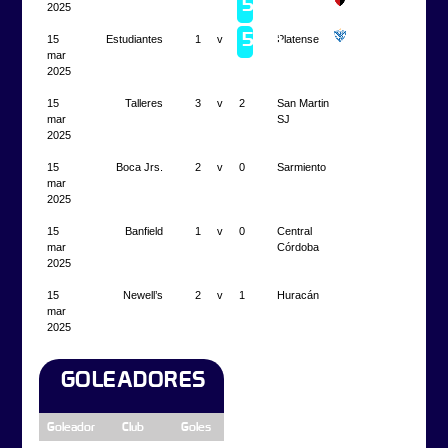
5
Newell's
2025
2023
Campeón
5
15
Estudiantes
1
v
0
Platense
Vélez
2022
mar
2025
15
Talleres
3
v
2
San Martin
mar
SJ
2025
15
Boca Jrs.
2
v
0
Sarmiento
mar
2025
15
Banfield
1
v
0
Central
mar
Córdoba
2025
15
Newell’s
2
v
1
Huracán
mar
2025
GOLEADORES
Goleador
Club
Goles