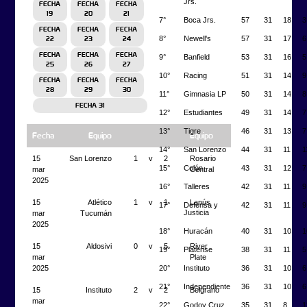
Jrs.
FECHA
FECHA
FECHA
19
20
21
7°
Boca Jrs.
57
31
18
3
FECHA
FECHA
FECHA
8°
Newell's
57
31
17
6
22
23
24
FECHA
FECHA
FECHA
9°
Banfield
53
31
16
5
25
26
27
10°
Racing
51
31
14
9
FECHA
FECHA
FECHA
28
29
30
11°
Gimnasia LP
50
31
14
8
FECHA 31
12°
Estudiantes
49
31
14
7
13°
Tigre
46
31
13
7
Fecha
Equipo
Equipo
14°
San Lorenzo
44
31
11
1
15
San Lorenzo
1
v
2
Rosario
15°
Colón
43
31
12
7
mar
Central
2025
16°
Talleres
42
31
11
9
15
Atlético
1
v
1
Lanús
17°
Defensa y
42
31
11
9
Justicia
mar
Tucumán
2025
18°
Huracán
40
31
10
1
15
Aldosivi
0
v
5
River
19°
Platense
38
31
11
5
mar
Plate
20°
Instituto
36
31
10
6
2025
21°
Independiente
36
31
10
6
15
Instituto
2
v
2
Belgrano
mar
22°
Godoy Cruz
35
31
8
1