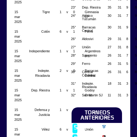
2025
23°
Dep. Riestra
35
31
9
8
15
Tigre
1
v
0
Gimnasia
24°
Atlético
30
31
7
9
mar
LP
Tucumán
2025
25°
Barracas
30
31
9
3
Central
15
Colón
6
v
1
Ferro
mar
26°
Aldosivi
29
31
8
5
2025
27°
Unión
27
31
8
3
15
Independiente
1
v
1
Argentinos
28°
Sarmiento
26
31
7
5
mar
Jrs.
2025
29°
Ferro
26
31
5
1
15
Indepte.
2
v
0
Barracas
30°
Central
26
31
6
8
Córdoba
mar
Rivadavia
Central
2025
31°
Indepte.
18
31
3
9
Rivadavia
15
Dep. Riestra
1
v
1
Godoy
32°
San Martin SJ
11
31
3
2
mar
Cruz
2025
15
Defensa y
1
v
1
Racing
TORNEOS
mar
Justicia
ANTERIORES
2025
Campeón
5
Vélez
2024
15
Vélez
6
v
0
Unión
mar
Campeón