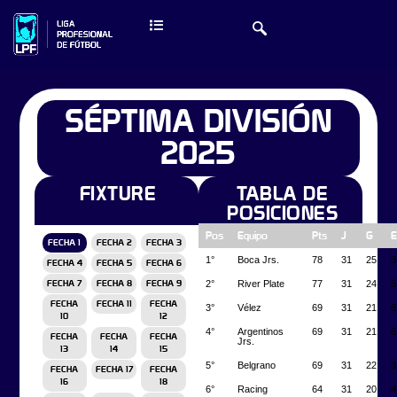
SÉPTIMA DIVISIÓN
2025
FIXTURE
TABLA DE
POSICIONES
Pos
Equipo
Pts
J
G
E
FECHA 1
FECHA 2
FECHA 3
1°
Boca Jrs.
78
31
25
3
FECHA 4
FECHA 5
FECHA 6
2°
River Plate
77
31
24
5
FECHA 7
FECHA 8
FECHA 9
FECHA
FECHA 11
FECHA
3°
Vélez
69
31
21
6
10
12
4°
Argentinos
69
31
21
6
FECHA
FECHA
FECHA
Jrs.
13
14
15
5°
Belgrano
69
31
22
3
FECHA
FECHA 17
FECHA
16
18
6°
Racing
64
31
20
4