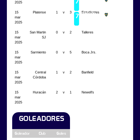
7
Boca
2025
2023
Juniors
15
Platense
1
v
3
Estudiantes
Campeón
7
Boca
2022
mar
Juniors
2025
15
San Martin
0
v
2
Talleres
mar
SJ
2025
15
Sarmiento
0
v
5
Boca Jrs.
mar
2025
15
Central
1
v
2
Banfield
mar
Córdoba
2025
15
Huracán
2
v
1
Newell’s
mar
2025
GOLEADORES
Goleador
Club
Goles