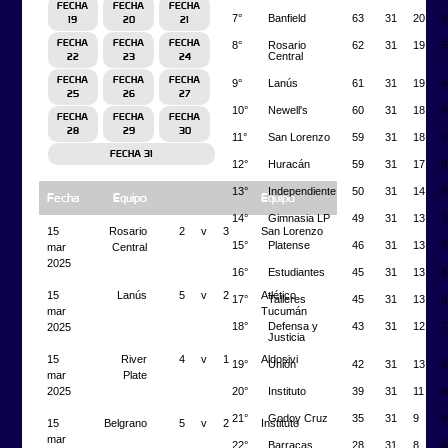
FECHA
FECHA
FECHA
7°
Banfield
63
31
20
3
19
20
21
FECHA
FECHA
FECHA
8°
Rosario
62
31
19
5
Central
22
23
24
FECHA
FECHA
FECHA
9°
Lanús
61
31
19
4
25
26
27
10°
Newell's
60
31
18
6
FECHA
FECHA
FECHA
28
29
30
11°
San Lorenzo
59
31
18
5
FECHA 31
12°
Huracán
59
31
17
8
13°
Independiente
50
31
14
8
Fecha
Equipo
Equipo
14°
Gimnasia LP
49
31
13
1
15
Rosario
2
v
3
San Lorenzo
15°
Platense
46
31
13
7
mar
Central
2025
16°
Estudiantes
45
31
13
6
15
Lanús
5
v
2
Atlético
17°
Talleres
45
31
13
6
mar
Tucumán
18°
Defensa y
43
31
12
7
2025
Justicia
15
River
4
v
1
Aldosivi
19°
Unión
42
31
13
3
mar
Plate
20°
Instituto
39
31
11
6
2025
21°
Godoy Cruz
35
31
9
8
15
Belgrano
5
v
2
Instituto
mar
22°
Barracas
28
31
8
4