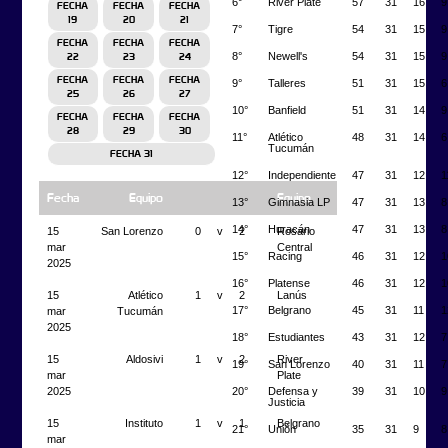
6°
River Plate
57
31
16
9
FECHA
FECHA
FECHA
19
20
21
7°
Tigre
54
31
15
9
FECHA
FECHA
FECHA
8°
Newell's
54
31
15
9
22
23
24
FECHA
FECHA
FECHA
9°
Talleres
51
31
15
6
25
26
27
10°
Banfield
51
31
14
9
FECHA
FECHA
FECHA
28
29
30
11°
Atlético
48
31
14
6
Tucumán
FECHA 31
12°
Independiente
47
31
12
1
Fecha
Equipo
Equipo
13°
Gimnasia LP
47
31
13
8
14°
Huracán
47
31
13
8
15
San Lorenzo
0
v
2
Rosario
mar
Central
15°
Racing
46
31
12
1
2025
16°
Platense
46
31
12
1
15
Atlético
1
v
2
Lanús
17°
Belgrano
45
31
11
1
mar
Tucumán
2025
18°
Estudiantes
43
31
12
7
15
Aldosivi
1
v
2
River
19°
San Lorenzo
40
31
11
7
mar
Plate
20°
Defensa y
39
31
10
9
2025
Justicia
15
Instituto
1
v
1
Belgrano
21°
Unión
35
31
9
8
mar