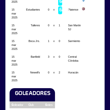
6
Vélez
2025
2023
Campeón
6
15
Estudiantes
0
v
0
Platense
Lanús
2022
mar
2025
15
Talleres
0
v
1
San Martin
mar
SJ
2025
15
Boca Jrs.
1
v
0
Sarmiento
mar
2025
15
Banfield
3
v
0
Central
mar
Córdoba
2025
15
Newell’s
0
v
2
Huracán
mar
2025
GOLEADORES
Goleador
Club
Goles