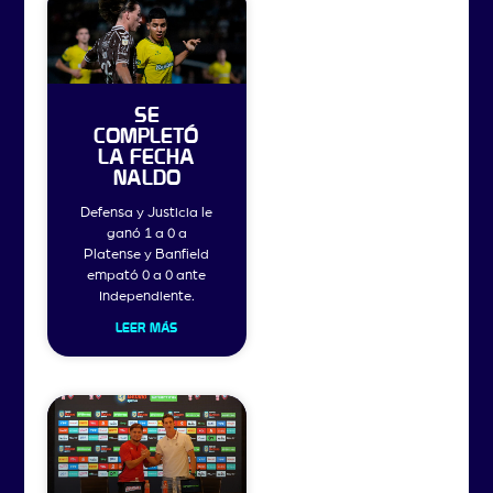
SE
COMPLETÓ
LA FECHA
NALDO
Defensa y Justicia le
ganó 1 a 0 a
Platense y Banfield
empató 0 a 0 ante
Independiente.
LEER MÁS