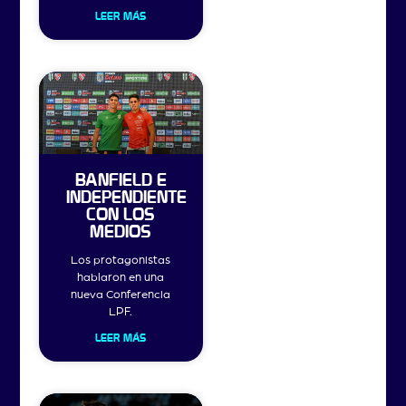
LEER MÁS
BANFIELD E
INDEPENDIENTE
CON LOS
MEDIOS
Los protagonistas
hablaron en una
nueva Conferencia
LPF.
LEER MÁS