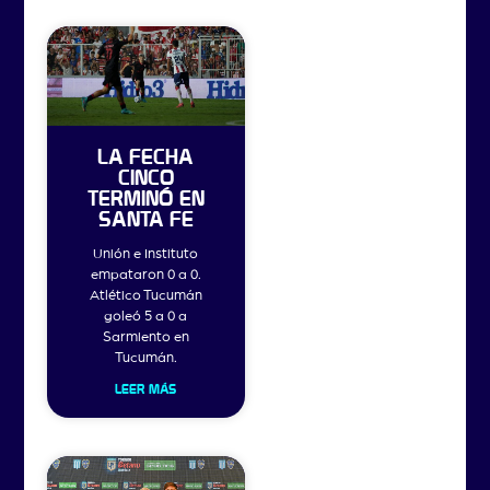
LA FECHA
CINCO
TERMINÓ EN
SANTA FE
Unión e Instituto
empataron 0 a 0.
Atlético Tucumán
goleó 5 a 0 a
Sarmiento en
Tucumán.
LEER MÁS