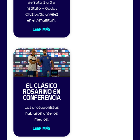
derrotó 1 a 0 a
Instituto y Godoy
Cruz batió a Vélez
en el Amalfitani.
LEER MÁS
EL CLÁSICO
ROSARINO EN
CONFERENCIA
Los protagonistas
hablaron ante los
medios.
LEER MÁS