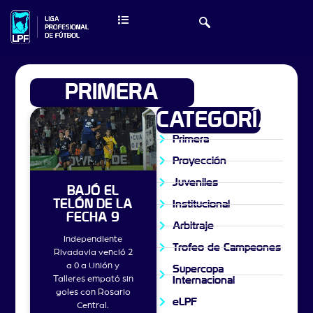
PRIMERA
CATEGORÍAS
Primera
Proyección
Juveniles
BAJÓ EL
TELÓN DE LA
Institucional
FECHA 9
Arbitraje
Independiente
Trofeo de Campeones
Rivadavia venció 2
a 0 a Unión y
Supercopa
Talleres empató sin
Internacional
goles con Rosario
eLPF
Central.