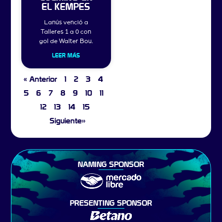
EL KEMPES
Lanús venció a
Talleres 1 a 0 con
gol de Walter Bou.
LEER MÁS
« Anterior
1
2
3
4
5
6
7
8
9
10
11
12
13
14
15
Siguiente»
NAMING SPONSOR
PRESENTING SPONSOR