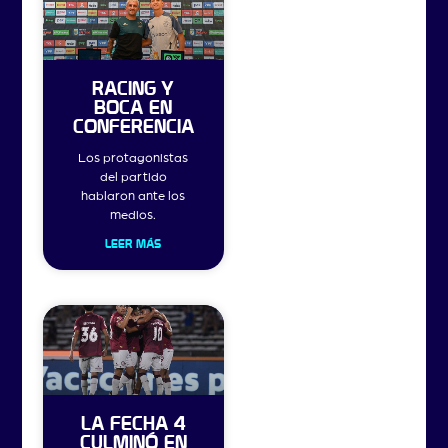
RACING Y
BOCA EN
CONFERENCIA
Los protagonistas
del partido
hablaron ante los
medios.
LEER MÁS
LA FECHA 4
CULMINÓ EN