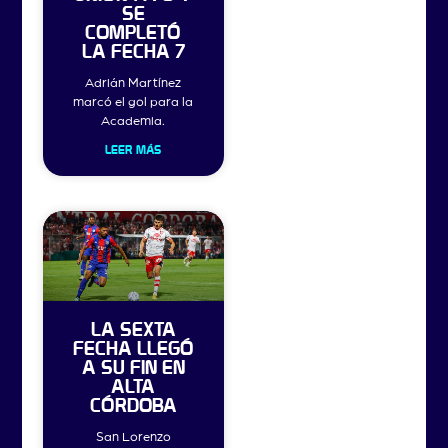
SE
COMPLETÓ
LA FECHA 7
Adrián Martínez
marcó el gol para la
Academia.
LEER MÁS
LA SEXTA
FECHA LLEGÓ
A SU FIN EN
ALTA
CÓRDOBA
San Lorenzo