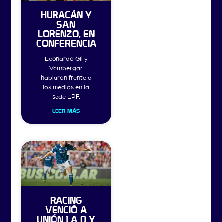
HURACÁN Y
SAN
LORENZO, EN
CONFERENCIA
Leonardo Gil y
Vombergar
hablaron frente a
los medios en la
sede LPF.
LEER MÁS
RACING
VENCIÓ A
UNIÓN 1 A 0 Y