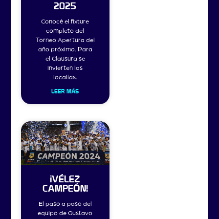
2025
Conocé el fixture
completo del
Torneo Apertura del
año próximo. Para
el Clausura se
invierten las
localías.
LEER MÁS
¡VÉLEZ
CAMPEÓN!
El paso a paso del
equipo de Gustavo