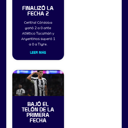
FINALIZÓ LA
FECHA 2
Central Córdoba
ganó 2 a 0 ante
Atlético Tucumán y
Argentinos superó 1
a 0 a Tigre.
LEER MÁS
BAJÓ EL
TELÓN DE LA
PRIMERA
FECHA