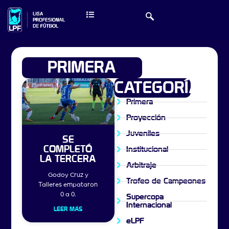
PRIMERA
CATEGORÍAS
Primera
Proyección
Juveniles
SE
COMPLETÓ
Institucional
LA TERCERA
Arbitraje
Godoy Cruz y
Trofeo de Campeones
Talleres empataron
0 a 0.
Supercopa
Internacional
LEER MÁS
eLPF