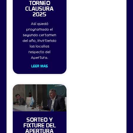
TORNEO
CLAUSURA
2025
Así quedó
programado el
segundo certamen
del año, invirtiendo
las localías
respecto del
Apertura.
LEER MÁS
SORTEO Y
FIXTURE DEL
APERTURA