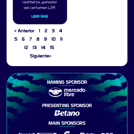
Quinteros, ganador
del certamen LPF.
LEER MÁS
« Anterior
1
2
3
4
5
6
7
8
9
10
11
12
13
14
15
Siguiente»
NAMING SPONSOR
PRESENTING SPONSOR
MAIN SPONSORS