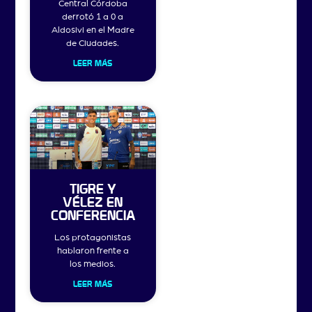
Central Córdoba
derrotó 1 a 0 a
Aldosivi en el Madre
de Ciudades.
LEER MÁS
TIGRE Y
VÉLEZ EN
CONFERENCIA
Los protagonistas
hablaron frente a
los medios.
LEER MÁS