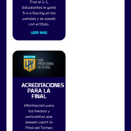
Tras el 1-1,
Estudiantes le ganó
5-4 a Racing en los
penales y se quedó
con el título.
LEER MÁS
ACREDITACIONES
PARA LA
FINAL
Información para
los medios y
periodistas que
deseen cubrir la
Final del Torneo