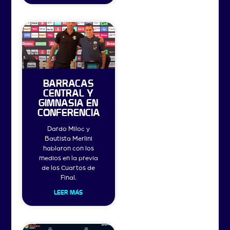
BARRACAS
CENTRAL Y
GIMNASIA EN
CONFERENCIA
Dardo Miloc y
Bautista Merlini
hablaron con los
medios en la previa
de los Cuartos de
Final.
LEER MÁS