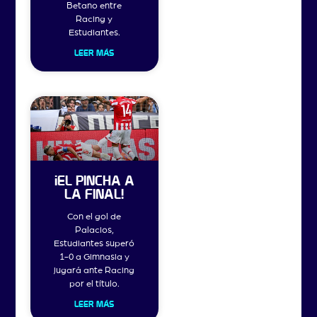
Betano entre
Racing y
Estudiantes.
LEER MÁS
¡EL PINCHA A
LA FINAL!
Con el gol de
Palacios,
Estudiantes superó
1-0 a Gimnasia y
jugará ante Racing
por el título.
LEER MÁS