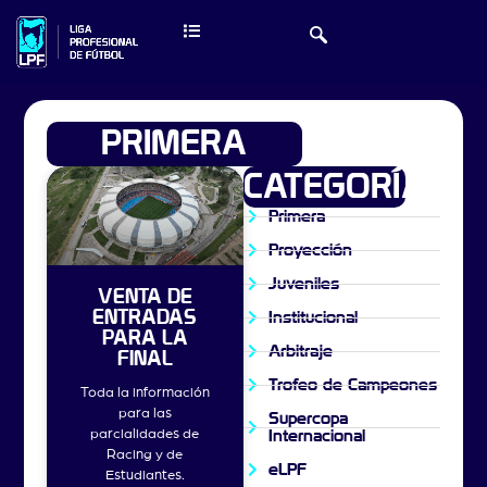
PRIMERA
CATEGORÍAS
Primera
Proyección
Juveniles
VENTA DE
ENTRADAS
Institucional
PARA LA
Arbitraje
FINAL
Trofeo de Campeones
Toda la información
para las
Supercopa
parcialidades de
Internacional
Racing y de
eLPF
Estudiantes.