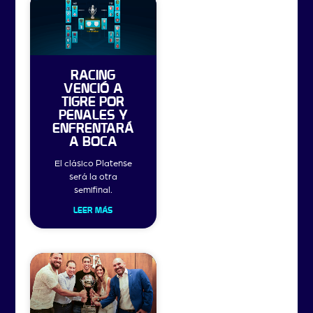
RACING
VENCIÓ A
TIGRE POR
PENALES Y
ENFRENTARÁ
A BOCA
El clásico Platense
será la otra
semifinal.
LEER MÁS