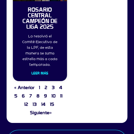
ROSARIO
CENTRAL
CAMPEÓN DE
LIGA 2025
Lo resolvió el
Comité Ejecutivo de
la LPF, de esta
manera se suma
estrella más a cada
temporada.
LEER MÁS
« Anterior
1
2
3
4
5
6
7
8
9
10
11
12
13
14
15
Siguiente»