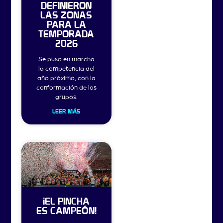
DEFINIERON
LAS ZONAS
PARA LA
TEMPORADA
2026
Se puso en marcha
la competencia del
año próximo, con la
conformación de los
grupos.
LEER MÁS
¡EL PINCHA
ES CAMPEÓN!