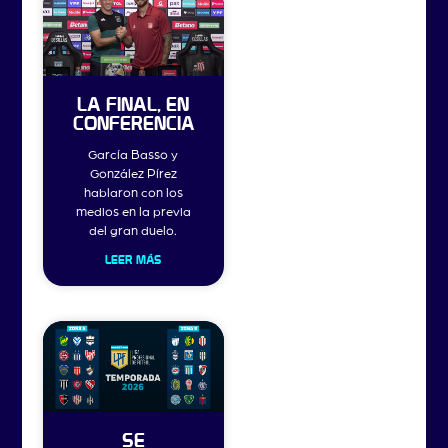
LA FINAL, EN
CONFERENCIA
García Basso y
González Pírez
hablaron con los
medios en la previa
del gran duelo.
LEER MÁS
SE